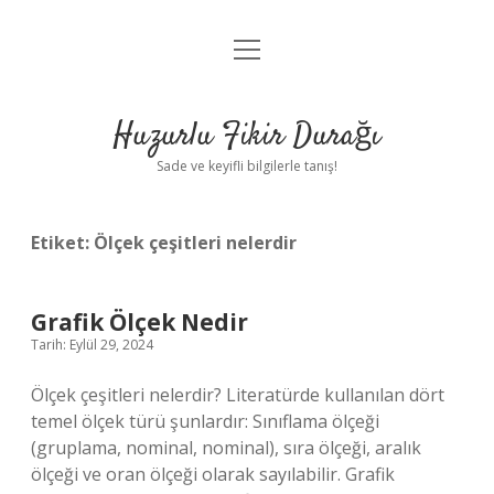
menüyü
Anasayfa
aç
Gizlilik Politikası
Huzurlu Fikir Durağı
Yasal Uyarı
Sade ve keyifli bilgilerle tanış!
Hakkımızda
Etiket:
Ölçek çeşitleri nelerdir
Grafik Ölçek Nedir
Tarih: Eylül 29, 2024
Ölçek çeşitleri nelerdir? Literatürde kullanılan dört
temel ölçek türü şunlardır: Sınıflama ölçeği
(gruplama, nominal, nominal), sıra ölçeği, aralık
ölçeği ve oran ölçeği olarak sayılabilir. Grafik