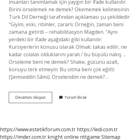
insanları tanımlamak için yaygın bir ifade kullanılır.
Birini örselemek ne demek? Ökememek kelimesinin
Türk Dil Derneği tarafından açıklaması şu şekildedir:
“Giyim, eski, ritimler, zararlı; Örneğin, zaman beni
zamana getirdi – rehabilitasyon Magden. “Aynı
yerdeki bir ifade aşağıdaki gibi kullanılır:
Kursiyerlerin konusu olarak Olmak: takas edilir, ne
kadar colalas olduklarını yaralı / bu büyülü nakış …
Örseleme beni ne demek? Shake, gücünü azalt,
konuyu terk etmeyin: Bu sıtma beni çok eğitti
(Şemseddin Sâmi). Orselendim ne demek?…
Duygusal
Devamını okuyun
Yorum Bırak
Örselenmek
Ne
Demek
https://www.estetikforum.com.tr
https://ledi.com.tr
https://imder.com.tr
knight online
nttgame
Sitemap