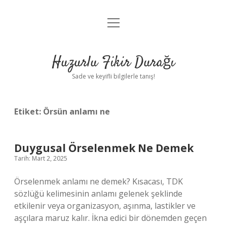
menüyü
Anasayfa
aç
Gizlilik Politikası
Huzurlu Fikir Durağı
Yasal Uyarı
Sade ve keyifli bilgilerle tanış!
Hakkımızda
Etiket:
Örsün anlamı ne
Duygusal Örselenmek Ne Demek
Tarih: Mart 2, 2025
Örselenmek anlamı ne demek? Kısacası, TDK
sözlüğü kelimesinin anlamı gelenek şeklinde
etkilenir veya organizasyon, aşınma, lastikler ve
aşçılara maruz kalır. İkna edici bir dönemden geçen