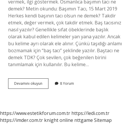
vermek, ilgi göstermek. Osmanlıca başımın tacı ne
demek? Metin okundu: Başımın Tacı, 15 Mart 2019
Herkes kendi başının tacı olsun ne demek? Takdir
etmek, değer vermek, çok takdir etmek. Baş tacısınız
nasıl yazılır? Genellikle sıfat öbeklerinde başlık
olarak kabul edilen kelimeler yan yana yazılır. Ancak
bu kelime ayrı olarak ele alınır. Çünkü taşıdığı anlamı
bozmamak için “baş tacı” şeklinde yazılır. Baştacı ne
demek TDK? Çok sevilen, çok beğenilen birini
tanımlamak için kullanılır. Bu kelime…
Baş
Devamını okuyun
8 Yorum
Tacısın
Demek
Ne
Demek
https://www.estetikforum.com.tr
https://ledi.com.tr
https://imder.com.tr
knight online
nttgame
Sitemap