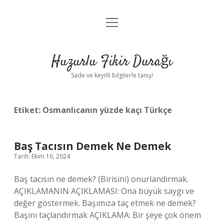
menüyü
Anasayfa
aç
Gizlilik Politikası
Huzurlu Fikir Durağı
Yasal Uyarı
Sade ve keyifli bilgilerle tanış!
Hakkımızda
Etiket:
Osmanlıcanın yüzde kaçı Türkçe
Baş Tacısın Demek Ne Demek
Tarih: Ekim 16, 2024
Baş tacısın ne demek? (Birisini) onurlandırmak.
AÇIKLAMANIN AÇIKLAMASI: Ona büyük saygı ve
değer göstermek. Başımıza taç etmek ne demek?
Başını taçlandırmak AÇIKLAMA: Bir şeye çok önem