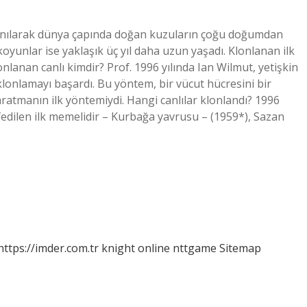
lanılarak dünya çapında doğan kuzuların çoğu doğumdan
koyunlar ise yaklaşık üç yıl daha uzun yaşadı. Klonlanan ilk
klonlanan canlı kimdir? Prof. 1996 yılında Ian Wilmut, yetişkin
lonlamayı başardı. Bu yöntem, bir vücut hücresini bir
yaratmanın ilk yöntemiydi. Hangi canlılar klonlandı? 1996
fedilen ilk memelidir – Kurbağa yavrusu – (1959*), Sazan
https://imder.com.tr
knight online
nttgame
Sitemap