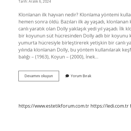
Tarih: Aralık 6, 2024
Klonlanan ilk hayvan nedir? Klonlama yöntemi kul
hemen sonra öldü. Bazıları ilk ay yaşadı, klonlanan 
canlı yaratık olan Dolly yaklaşık yedi yıl yaşadı. İlk 
bir koyunun süt hücresinden Dolly adlı bir koyunu k
yumurta hücresiyle birleştirerek yetişkin bir canlı 
yılında klonlanan Dolly, bu yöntem kullanılarak keş
balığı – (1963), Koyun – (2000), İnek…
Ilk
Devamını okuyun
Yorum Bırak
Klonlanan
Canlı
Nedir
https://www.estetikforum.com.tr
https://ledi.com.tr