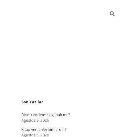
Sidebar
Son Yazılar
ilbet giriş
https://betexpergiris.casino/
betexp
Birini reddetmek günah mı ?
Ağustos 6, 2026
Kitap verilenler kimlerdir ?
Ağustos 5, 2026