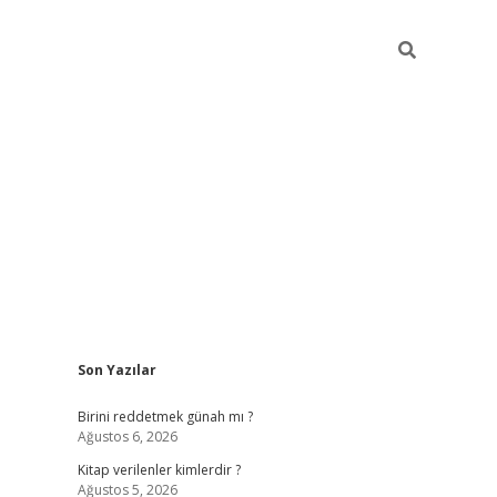
Sidebar
Son Yazılar
ilbet giriş
https://betexpergiris.casino/
betexp
Birini reddetmek günah mı ?
Ağustos 6, 2026
Kitap verilenler kimlerdir ?
Ağustos 5, 2026