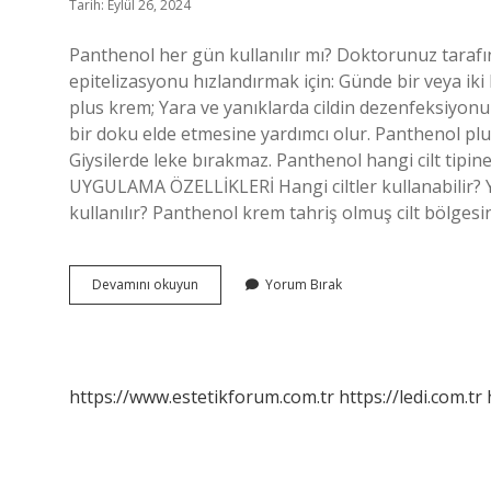
Tarih: Eylül 26, 2024
Panthenol her gün kullanılır mı? Doktorunuz tarafın
epitelizasyonu hızlandırmak için: Günde bir veya iki
plus krem; Yara ve yanıklarda cildin dezenfeksiyon
bir doku elde etmesine yardımcı olur. Panthenol plus 
Giysilerde leke bırakmaz. Panthenol hangi cilt tipi
UYGULAMA ÖZELLİKLERİ Hangi ciltler kullanabilir? Yağlı
kullanılır? Panthenol krem ​​tahriş olmuş cilt bölges
Pantenol
Devamını okuyun
Yorum Bırak
Her
Gün
Kullanılır
Mı
https://www.estetikforum.com.tr
https://ledi.com.tr