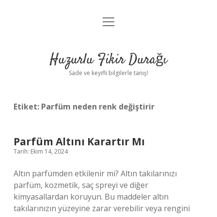
menüyü
Anasayfa
aç
Gizlilik Politikası
Huzurlu Fikir Durağı
Yasal Uyarı
Sade ve keyifli bilgilerle tanış!
Hakkımızda
Etiket:
Parfüm neden renk değiştirir
Parfüm Altını Karartır Mı
Tarih: Ekim 14, 2024
Altın parfümden etkilenir mi? Altın takılarınızı
parfüm, kozmetik, saç spreyi ve diğer
kimyasallardan koruyun. Bu maddeler altın
takılarınızın yüzeyine zarar verebilir veya rengini