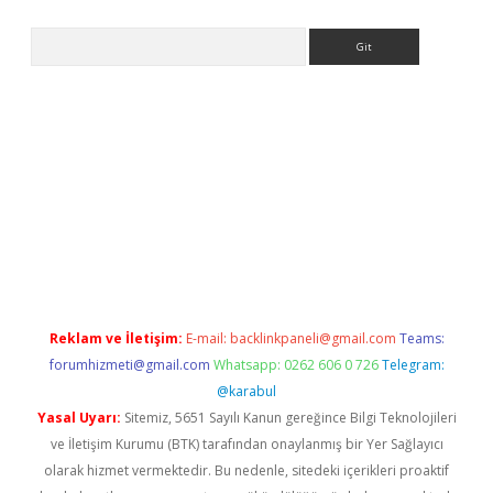
Arama
no/
betexpergir.net
Reklam ve İletişim:
E-mail:
backlinkpaneli@gmail.com
Teams:
forumhizmeti@gmail.com
Whatsapp: 0262 606 0 726
Telegram:
@karabul
Yasal Uyarı:
Sitemiz, 5651 Sayılı Kanun gereğince Bilgi Teknolojileri
ve İletişim Kurumu (BTK) tarafından onaylanmış bir Yer Sağlayıcı
olarak hizmet vermektedir. Bu nedenle, sitedeki içerikleri proaktif