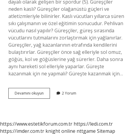
dayalı olarak gelişen bir spordur (5). Güreşçiler
neden kaslı? Güreşçiler olağanüstü güçleri ve
atletizmleriyle bilinirler. Kaslı vücutları yıllarca süren
sıkı çalışmanın ve özel eğitimin sonucudur. Pehlivan
vücudu nasıl yapılır? Güreşçiler, güreş sırasında
vücutlarını tutmalarını zorlaştırmak için yağlanırlar.
Güreşçiler, yağ kazanlarının etrafında kendilerini
bulaştırırlar. Güreşçiler önce sağ elleriyle sol omuz,
göğüs, kol ve göğüslerine yağ sürerler. Daha sonra
aynı hareketi sol elleriyle yaparlar. Güreşte
kazanmak için ne yapmalı? Güreşte kazanmak için…
Güreşte
Devamını okuyun
2 Yorum
Hangi
Kas
Önemli
https://www.estetikforum.com.tr
https://ledi.com.tr
https://imder.com.tr
knight online
nttgame
Sitemap