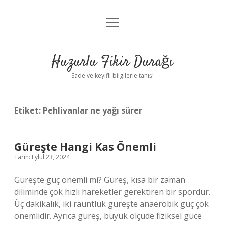
menüyü
Anasayfa
aç
Gizlilik Politikası
Huzurlu Fikir Durağı
Yasal Uyarı
Sade ve keyifli bilgilerle tanış!
Hakkımızda
Etiket:
Pehlivanlar ne yağı sürer
Güreşte Hangi Kas Önemli
Tarih: Eylül 23, 2024
Güreşte güç önemli mi? Güreş, kısa bir zaman
diliminde çok hızlı hareketler gerektiren bir spordur.
Üç dakikalık, iki rauntluk güreşte anaerobik güç çok
önemlidir. Ayrıca güreş, büyük ölçüde fiziksel güce