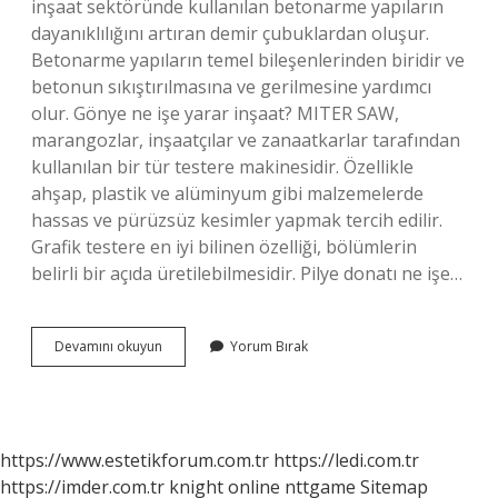
inşaat sektöründe kullanılan betonarme yapıların
dayanıklılığını artıran demir çubuklardan oluşur.
Betonarme yapıların temel bileşenlerinden biridir ve
betonun sıkıştırılmasına ve gerilmesine yardımcı
olur. Gönye ne işe yarar inşaat? MITER SAW,
marangozlar, inşaatçılar ve zanaatkarlar tarafından
kullanılan bir tür testere makinesidir. Özellikle
ahşap, plastik ve alüminyum gibi malzemelerde
hassas ve pürüzsüz kesimler yapmak tercih edilir.
Grafik testere en iyi bilinen özelliği, bölümlerin
belirli bir açıda üretilebilmesidir. Pilye donatı ne işe…
Donatı
Devamını okuyun
Yorum Bırak
Gönye
Ne
Işe
Yarar
https://www.estetikforum.com.tr
https://ledi.com.tr
https://imder.com.tr
knight online
nttgame
Sitemap