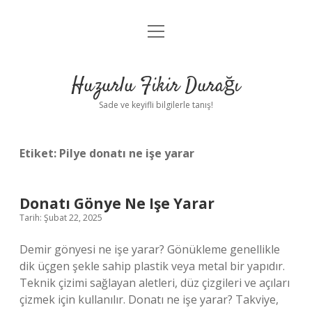
menüyü
Anasayfa
aç
Gizlilik Politikası
Huzurlu Fikir Durağı
Yasal Uyarı
Sade ve keyifli bilgilerle tanış!
Hakkımızda
Etiket:
Pilye donatı ne işe yarar
Donatı Gönye Ne Işe Yarar
Tarih: Şubat 22, 2025
Demir gönyesi ne işe yarar? Gönükleme genellikle
dik üçgen şekle sahip plastik veya metal bir yapıdır.
Teknik çizimi sağlayan aletleri, düz çizgileri ve açıları
çizmek için kullanılır. Donatı ne işe yarar? Takviye,