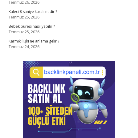
Temmuz 26, 2026
Kaleci 8 saniye kuralı nedir ?
Temmuz 25, 2026
Bebek püresi nasıl yapılır ?
Temmuz 25, 2026
Karmik ilişki ne anlama gelir ?
Temmuz 24, 2026