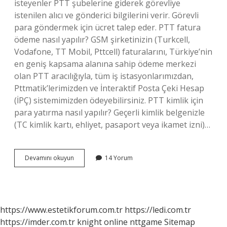
isteyenler PTT şubelerine giderek görevliye
istenilen alıcı ve gönderici bilgilerini verir. Görevli
para göndermek için ücret talep eder. PTT fatura
ödeme nasıl yapılır? GSM şirketinizin (Turkcell,
Vodafone, TT Mobil, Pttcell) faturalarını, Türkiye’nin
en geniş kapsama alanına sahip ödeme merkezi
olan PTT aracılığıyla, tüm iş istasyonlarımızdan,
Pttmatik’lerimizden ve İnteraktif Posta Çeki Hesap
(İPÇ) sistemimizden ödeyebilirsiniz. PTT kimlik için
para yatırma nasıl yapılır? Geçerli kimlik belgenizle
(TC kimlik kartı, ehliyet, pasaport veya ikamet izni)…
Ptt
Devamını okuyun
14 Yorum
Ödemesi
Nasıl
Yapılır
https://www.estetikforum.com.tr
https://ledi.com.tr
https://imder.com.tr
knight online
nttgame
Sitemap