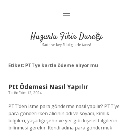
menüyü
Anasayfa
aç
Gizlilik Politikası
Huzurlu Fikir Durağı
Yasal Uyarı
Sade ve keyifli bilgilerle tanış!
Hakkımızda
Etiket:
PTTye kartla ödeme alıyor mu
Ptt Ödemesi Nasıl Yapılır
Tarih: Ekim 13, 2024
PTT’den isme para gönderme nasıl yapılır? PTT’ye
para gönderirken alıcının adı ve soyadı, kimlik
bilgileri, yaşadığı şehir ve yer gibi kişisel bilgilerin
bilinmesi gerekir. Kendi adına para göndermek