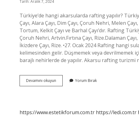
Tarih: Aralık 7, 2024
Türkiye’de hangi akarsularda rafting yapılır? Türk
Çayı, Alara Çayı, Dim Çayı, Çoruh Nehri, Melen Çayı,
Tortum, Kelkit Çayı ve Barhal Çayı’dır. Rafting Türkiy
Çoruh Nehri, Artvin.Fırtına Çayı, Rize.Dalaman Çayı,
İkizdere Çayı, Rize. •27. Ocak 2024 Rafting hangi sula
kelimesinden gelir. Düşmemek veya devrilmemek için
barajlı nehirlerde de yapılır. Akarsu rafting turizmi
Ülkemizde
Devamını okuyun
Yorum Bırak
Hangi
Akarsularda
Rafting
Yapılır
https://www.estetikforum.com.tr
https://ledi.com.tr