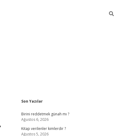
Sidebar
Son Yazılar
ilbet giriş
https://betexpergiris.casino/
betexp
Birini reddetmek günah mı ?
Ağustos 6, 2026
r
Kitap verilenler kimlerdir ?
Ağustos 5, 2026