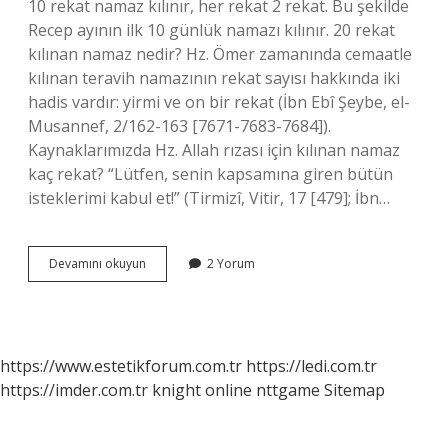
10 rekat namaz kılınır, her rekat 2 rekat. Bu şekilde
Recep ayının ilk 10 günlük namazı kılınır. 20 rekat
kılınan namaz nedir? Hz. Ömer zamanında cemaatle
kılınan teravih namazının rekat sayısı hakkında iki
hadis vardır: yirmi ve on bir rekat (İbn Ebî Şeybe, el-
Musannef, 2/162-163 [7671-7683-7684]).
Kaynaklarımızda Hz. Allah rızası için kılınan namaz
kaç rekat? “Lütfen, senin kapsamına giren bütün
isteklerimi kabul et!” (Tirmizî, Vitir, 17 [479]; İbn…
10
Devamını okuyun
2 Yorum
Rekat
Kılınan
Namaz
Nedir
https://www.estetikforum.com.tr
https://ledi.com.tr
https://imder.com.tr
knight online
nttgame
Sitemap