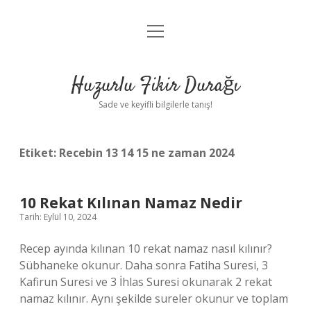
menüyü
Anasayfa
aç
Gizlilik Politikası
Huzurlu Fikir Durağı
Yasal Uyarı
Sade ve keyifli bilgilerle tanış!
Hakkımızda
Etiket:
Recebin 13 14 15 ne zaman 2024
10 Rekat Kılınan Namaz Nedir
Tarih: Eylül 10, 2024
Recep ayında kılınan 10 rekat namaz nasıl kılınır?
Sübhaneke okunur. Daha sonra Fatiha Suresi, 3
Kafirun Suresi ve 3 İhlas Suresi okunarak 2 rekat
namaz kılınır. Aynı şekilde sureler okunur ve toplam