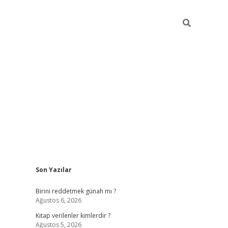
Sidebar
Son Yazılar
ilbet giriş
https://betexpergiris.casino/
betexp
Birini reddetmek günah mı ?
Ağustos 6, 2026
Kitap verilenler kimlerdir ?
Ağustos 5, 2026