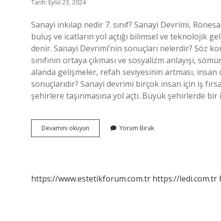
Tarih: Eylül 23, 2024
Sanayi inkılap nedir 7. sınıf? Sanayi Devrimi, Rönes
buluş ve icatların yol açtığı bilimsel ve teknolojik 
denir. Sanayi Devrimi’nin sonuçları nelerdir? Söz kon
sınıfının ortaya çıkması ve sosyalizm anlayışı, sömür
alanda gelişmeler, refah seviyesinin artması, insa
sonuçlarıdır? Sanayi devrimi birçok insan için iş fırs
şehirlere taşınmasına yol açtı. Büyük şehirlerde bir i
Sanayi
Devamını okuyun
Yorum Bırak
Inkılabının
Sonuçları
Nelerdir
7
Sınıf
https://www.estetikforum.com.tr
https://ledi.com.tr