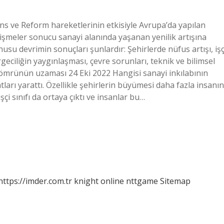
ans ve Reform hareketlerinin etkisiyle Avrupa’da yapılan
gelişmeler sonucu sanayi alanında yaşanan yenilik artışına
usu devrimin sonuçları şunlardır: Şehirlerde nüfus artışı, işç
geciliğin yaygınlaşması, çevre sorunları, teknik ve bilimsel
n ömrünün uzaması 24 Eki 2022 Hangisi sanayi inkılabının
atları yarattı. Özellikle şehirlerin büyümesi daha fazla insanın
şçi sınıfı da ortaya çıktı ve insanlar bu…
https://imder.com.tr
knight online
nttgame
Sitemap