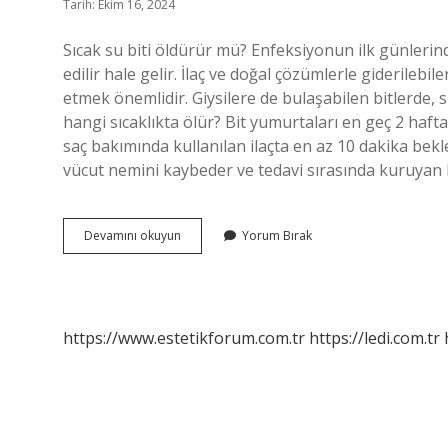
Tarih: Ekim 16, 2024
Sıcak su biti öldürür mü? Enfeksiyonun ilk günlerin
edilir hale gelir. İlaç ve doğal çözümlerle giderilebil
etmek önemlidir. Giysilere de bulaşabilen bitlerde, s
hangi sıcaklıkta ölür? Bit yumurtaları en geç 2 hafta
saç bakımında kullanılan ilaçta en az 10 dakika beklet
vücut nemini kaybeder ve tedavi sırasında kuruyan bi
Sıcak
Devamını okuyun
Yorum Bırak
Su
Bitleri
Öldürür
Mü
https://www.estetikforum.com.tr
https://ledi.com.tr