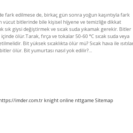
de fark edilmese de, birkaç gün sonra yoğun kaşıntıyla fark
en vücut bitlerinde bile kişisel hijyene ve temizliğe dikkat
ık sık giysi değiştirmek ve sıcak suda yıkamak gerekir. Bitler
 içinde ölür.Tarak, fırça ve tokalar 50-60 °C sıcak suda veya
ilmelidir. Bit yüksek sıcaklıkta ölür mü? Sıcak hava ile ısıtıla
tler ölür. Bit yumurtası nasıl yok edilir?…
https://imder.com.tr
knight online
nttgame
Sitemap