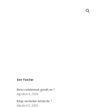
Sidebar
Son Yazılar
ilbet giriş
https://betexpergiris.casino/
betexp
Birini reddetmek günah mı ?
Ağustos 6, 2026
Kitap verilenler kimlerdir ?
Ağustos 5, 2026