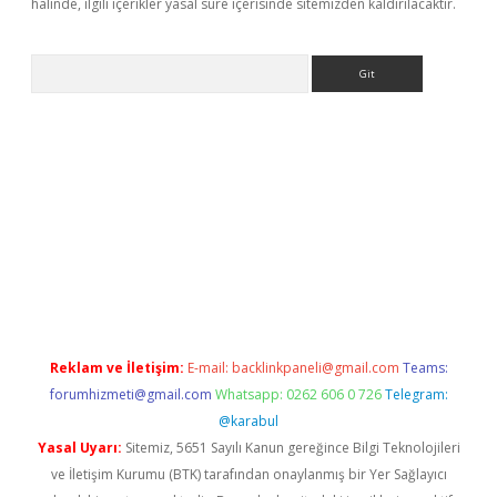
halinde, ilgili içerikler yasal süre içerisinde sitemizden kaldırılacaktır.
Arama
no/
betexpergir.net
Reklam ve İletişim:
E-mail:
backlinkpaneli@gmail.com
Teams:
forumhizmeti@gmail.com
Whatsapp: 0262 606 0 726
Telegram:
@karabul
Yasal Uyarı:
Sitemiz, 5651 Sayılı Kanun gereğince Bilgi Teknolojileri
ve İletişim Kurumu (BTK) tarafından onaylanmış bir Yer Sağlayıcı