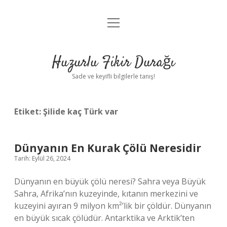
menüyü
Anasayfa
aç
Gizlilik Politikası
Huzurlu Fikir Durağı
Yasal Uyarı
Sade ve keyifli bilgilerle tanış!
Hakkımızda
Etiket:
Şilide kaç Türk var
Dünyanın En Kurak Çölü Neresidir
Tarih: Eylül 26, 2024
Dünyanın en büyük çölü neresi? Sahra veya Büyük
Sahra, Afrika’nın kuzeyinde, kıtanın merkezini ve
kuzeyini ayıran 9 milyon km²’lik bir çöldür. Dünyanın
en büyük sıcak çölüdür. Antarktika ve Arktik’ten