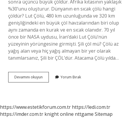
sonra üçüncü büyük çöldür. Afrika kıtasının yaklaşık
%30’unu oluşturur. Dünyanın en sıcak çölü hangi
çöldür? Lut Çölü, 480 km uzunluğunda ve 320 km
genişliğindeki en büyük çöl havzalarından biri olup
aynı zamanda en kurak ve en sıcak olanıdır. 70 yıl
önce bir NASA uydusu, İran’daki Lut Çölü’nün
yüzeyinin yörüngesine girmişti. Şili çöl mü? Çölü az
yağış alan veya hiç yağış almayan bir yer olarak
tanımlarsanız, Şili bir ÇÖL’dür. Atacama Çölü yılda…
Dünyanın
Devamını okuyun
Yorum Bırak
En
Kurak
Çölü
Neresidir
https://www.estetikforum.com.tr
https://ledi.com.tr
https://imder.com.tr
knight online
nttgame
Sitemap