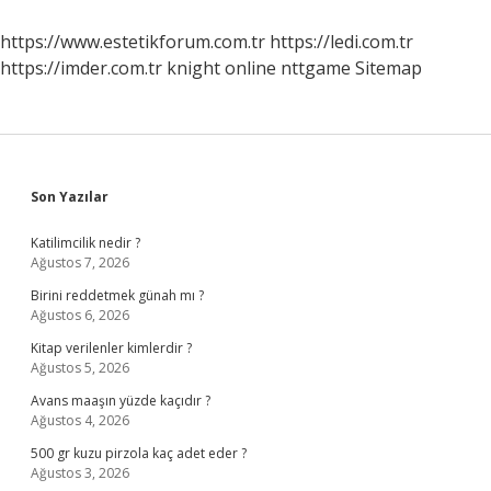
Uygulanmaz
https://www.estetikforum.com.tr
https://ledi.com.tr
https://imder.com.tr
knight online
nttgame
Sitemap
Sidebar
Son Yazılar
Katilimcilik nedir ?
Ağustos 7, 2026
Birini reddetmek günah mı ?
Ağustos 6, 2026
Kitap verilenler kimlerdir ?
Ağustos 5, 2026
Avans maaşın yüzde kaçıdır ?
Ağustos 4, 2026
500 gr kuzu pirzola kaç adet eder ?
Ağustos 3, 2026