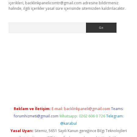
içerikleri,
backlinkpanelicomtr@gmail.com
adresine bildirmeniz
halinde, ilgili içerikler yasal süre içerisinde sitemizden kaldırılacaktır.
Arama
is.casino/
betexpergir.net
Reklam ve İletişim:
E-mail:
backlinkpaneli@gmail.com
Teams:
forumhizmeti@gmail.com
Whatsapp: 0262 606 0 726
Telegram:
@karabul
Yasal Uyarı:
Sitemiz, 5651 Sayılı Kanun gereğince Bilgi Teknolojileri