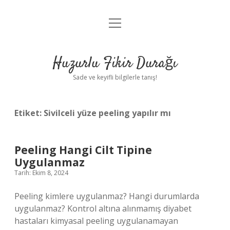
menüyü
Anasayfa
aç
Gizlilik Politikası
Huzurlu Fikir Durağı
Yasal Uyarı
Sade ve keyifli bilgilerle tanış!
Hakkımızda
Etiket:
Sivilceli yüze peeling yapılır mı
Peeling Hangi Cilt Tipine
Uygulanmaz
Tarih: Ekim 8, 2024
Peeling kimlere uygulanmaz? Hangi durumlarda
uygulanmaz? Kontrol altına alınmamış diyabet
hastaları kimyasal peeling uygulanamayan