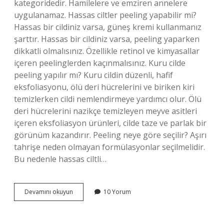
kategoridedir. Hamilelere ve emziren annelere
uygulanamaz. Hassas ciltler peeling yapabilir mi?
Hassas bir cildiniz varsa, güneş kremi kullanmanız
şarttır. Hassas bir cildiniz varsa, peeling yaparken
dikkatli olmalısınız. Özellikle retinol ve kimyasallar
içeren peelinglerden kaçınmalısınız. Kuru cilde
peeling yapılır mı? Kuru cildin düzenli, hafif
eksfoliasyonu, ölü deri hücrelerini ve biriken kiri
temizlerken cildi nemlendirmeye yardımcı olur. Ölü
deri hücrelerini nazikçe temizleyen meyve asitleri
içeren eksfoliasyon ürünleri, cilde taze ve parlak bir
görünüm kazandırır. Peeling neye göre seçilir? Aşırı
tahrişe neden olmayan formülasyonlar seçilmelidir.
Bu nedenle hassas ciltli…
Peeling
Devamını okuyun
10 Yorum
Hangi
Cilt
Tipine