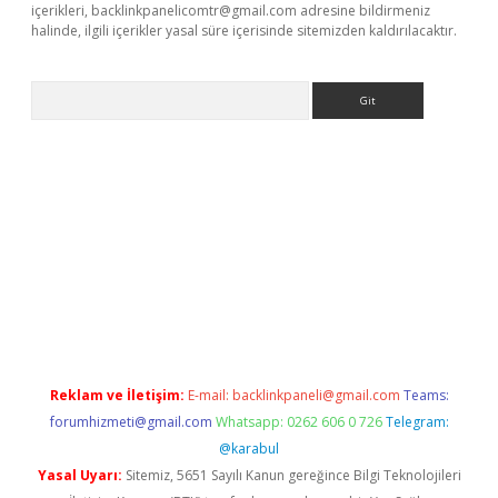
içerikleri,
backlinkpanelicomtr@gmail.com
adresine bildirmeniz
halinde, ilgili içerikler yasal süre içerisinde sitemizden kaldırılacaktır.
Arama
no/
betexpergir.net
Reklam ve İletişim:
E-mail:
backlinkpaneli@gmail.com
Teams:
forumhizmeti@gmail.com
Whatsapp: 0262 606 0 726
Telegram:
@karabul
Yasal Uyarı:
Sitemiz, 5651 Sayılı Kanun gereğince Bilgi Teknolojileri