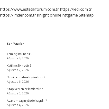
Ne
Uygulanır
https://www.estetikforum.com.tr
https://ledi.com.tr
https://imder.com.tr
knight online
nttgame
Sitemap
Sidebar
Son Yazılar
Tem açılımı nedir ?
Ağustos 8, 2026
Katilimcilik nedir ?
Ağustos 7, 2026
Birini reddetmek günah mı ?
Ağustos 6, 2026
Kitap verilenler kimlerdir ?
Ağustos 5, 2026
Avans maaşın yüzde kaçıdır ?
Ağustos 4, 2026