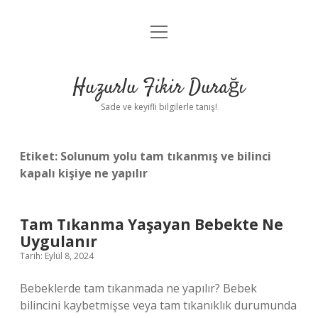
menüyü
Anasayfa
aç
Gizlilik Politikası
Huzurlu Fikir Durağı
Yasal Uyarı
Sade ve keyifli bilgilerle tanış!
Hakkımızda
Etiket:
Solunum yolu tam tıkanmış ve bilinci
kapalı kişiye ne yapılır
Tam Tıkanma Yaşayan Bebekte Ne
Uygulanır
Tarih: Eylül 8, 2024
Bebeklerde tam tıkanmada ne yapılır? Bebek
bilincini kaybetmişse veya tam tıkanıklık durumunda