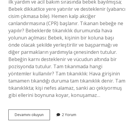
ilk yardım ve acil bakım sırasında bebek bayılmışsa;
Bebek dikkatlice yere yatırılır ve desteklenir (yabancı
cisim çıkmasa bile). Hemen kalp akciğer
canlandırmasına (CPR) başlanır. Tıkanan bebeğe ne
yapılır? Bebeklerde tıkanıklık durumunda hava
yolunun açılması: Bebek, kişinin bir koluna başı
önde olacak şekilde yerleştirilir ve başparmağı ve
diğer parmakların yardımıyla çenesinden tutulur.
Bebeğin karnı desteklenir ve vücudun altında bir
pozisyonda tutulur. Tam tıkanmada hangi
yöntemler kullanılır? Tam tıkanıklık: Hava girişinin
tamamen tıkandığı duruma tam tıkanıklık denir. Tam
tıkanıklıkta; kişi nefes alamaz, sanki acı çekiyormuş
gibi ellerini boynuna koyar, konuşamaz…
Tam
Devamını okuyun
2 Yorum
Tıkanma
Yaşayan
Bebekte