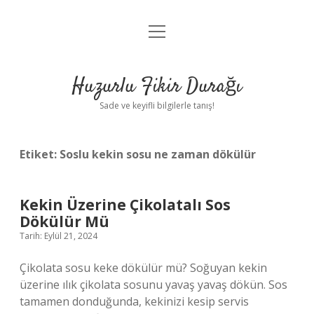
menüyü
Anasayfa
aç
Gizlilik Politikası
Huzurlu Fikir Durağı
Yasal Uyarı
Sade ve keyifli bilgilerle tanış!
Hakkımızda
Etiket:
Soslu kekin sosu ne zaman dökülür
Kekin Üzerine Çikolatalı Sos
Dökülür Mü
Tarih: Eylül 21, 2024
Çikolata sosu keke dökülür mü? Soğuyan kekin
üzerine ılık çikolata sosunu yavaş yavaş dökün. Sos
tamamen donduğunda, kekinizi kesip servis