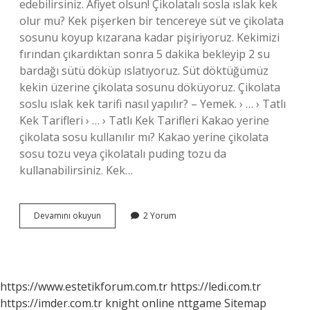
edebilirsiniz. Afiyet olsun! Çikolatalı sosla ıslak kek
olur mu? Kek pişerken bir tencereye süt ve çikolata
sosunu koyup kızarana kadar pişiriyoruz. Kekimizi
fırından çıkardıktan sonra 5 dakika bekleyip 2 su
bardağı sütü döküp ıslatıyoruz. Süt döktüğümüz
kekin üzerine çikolata sosunu döküyoruz. Çikolata
soslu ıslak kek tarifi nasıl yapılır? – Yemek. › … › Tatlı
Kek Tarifleri › … › Tatlı Kek Tarifleri Kakao yerine
çikolata sosu kullanılır mı? Kakao yerine çikolata
sosu tozu veya çikolatalı puding tozu da
kullanabilirsiniz. Kek…
Kekin
Devamını okuyun
2 Yorum
Üzerine
Çikolatalı
Sos
Dökülür
Mü
https://www.estetikforum.com.tr
https://ledi.com.tr
https://imder.com.tr
knight online
nttgame
Sitemap