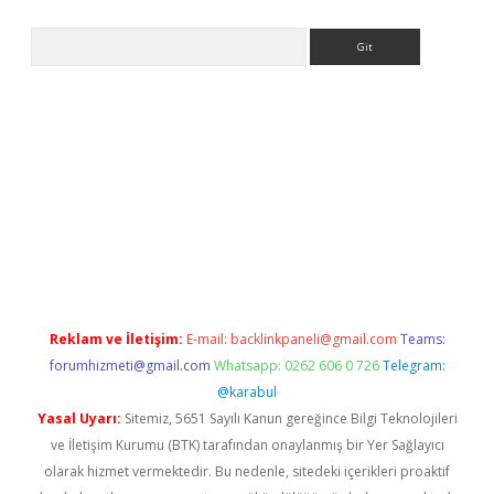
Arama
o/
betexpergir.net
Reklam ve İletişim:
E-mail:
backlinkpaneli@gmail.com
Teams:
forumhizmeti@gmail.com
Whatsapp: 0262 606 0 726
Telegram:
@karabul
Yasal Uyarı:
Sitemiz, 5651 Sayılı Kanun gereğince Bilgi Teknolojileri
ve İletişim Kurumu (BTK) tarafından onaylanmış bir Yer Sağlayıcı
olarak hizmet vermektedir. Bu nedenle, sitedeki içerikleri proaktif