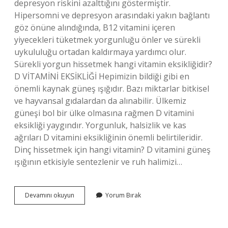
depresyon riskini azalttığını göstermiştir.
Hipersomni ve depresyon arasındaki yakın bağlantı
göz önüne alındığında, B12 vitamini içeren
yiyecekleri tüketmek yorgunluğu önler ve sürekli
uykululuğu ortadan kaldırmaya yardımcı olur.
Sürekli yorgun hissetmek hangi vitamin eksikliğidir?
D VİTAMİNİ EKSİKLİĞİ Hepimizin bildiği gibi en
önemli kaynak güneş ışığıdır. Bazı miktarlar bitkisel
ve hayvansal gıdalardan da alınabilir. Ülkemiz
güneşi bol bir ülke olmasına rağmen D vitamini
eksikliği yaygındır. Yorgunluk, halsizlik ve kas
ağrıları D vitamini eksikliğinin önemli belirtileridir.
Dinç hissetmek için hangi vitamin? D vitamini güneş
ışığının etkisiyle sentezlenir ve ruh halimizi…
Sürekli
Devamını okuyun
Yorum Bırak
Yorgun
Ve
Uykulu