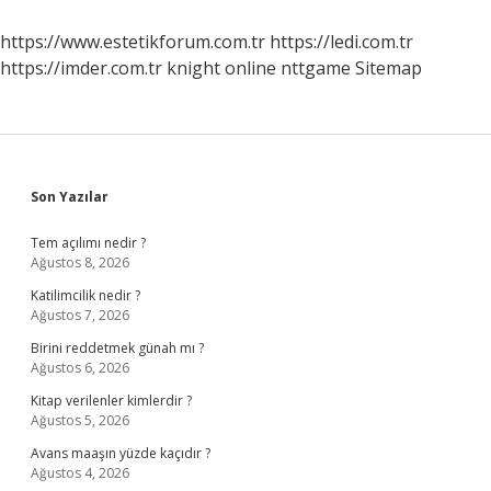
Hissetmek
Hangi
https://www.estetikforum.com.tr
https://ledi.com.tr
Vitamin
https://imder.com.tr
knight online
nttgame
Sitemap
Sidebar
Son Yazılar
Tem açılımı nedir ?
Ağustos 8, 2026
Katilimcilik nedir ?
Ağustos 7, 2026
Birini reddetmek günah mı ?
Ağustos 6, 2026
Kitap verilenler kimlerdir ?
Ağustos 5, 2026
Avans maaşın yüzde kaçıdır ?
Ağustos 4, 2026