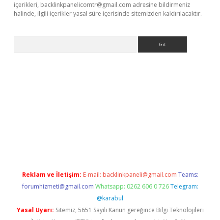
içerikleri,
backlinkpanelicomtr@gmail.com
adresine bildirmeniz
halinde, ilgili içerikler yasal süre içerisinde sitemizden kaldırılacaktır.
Arama
o/
betexpergir.net
Reklam ve İletişim:
E-mail:
backlinkpaneli@gmail.com
Teams:
forumhizmeti@gmail.com
Whatsapp: 0262 606 0 726
Telegram:
@karabul
Yasal Uyarı:
Sitemiz, 5651 Sayılı Kanun gereğince Bilgi Teknolojileri