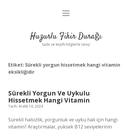
menüyü
Anasayfa
aç
Gizlilik Politikası
Huzurlu Fikir Durağı
Yasal Uyarı
Sade ve keyifli bilgilerle tanış!
Hakkımızda
Etiket:
Sürekli yorgun hissetmek hangi vitamin
eksikliğidir
Sürekli Yorgun Ve Uykulu
Hissetmek Hangi Vitamin
Tarih: Aralık 10, 2024
Sürekli halsizlik, yorgunluk ve uyku hali için hangi
vitamin? Araştırmalar, yüksek B12 seviyelerinin