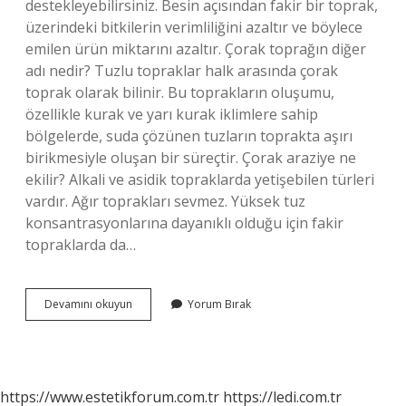
destekleyebilirsiniz. Besin açısından fakir bir toprak,
üzerindeki bitkilerin verimliliğini azaltır ve böylece
emilen ürün miktarını azaltır. Çorak toprağın diğer
adı nedir? Tuzlu topraklar halk arasında çorak
toprak olarak bilinir. Bu toprakların oluşumu,
özellikle kurak ve yarı kurak iklimlere sahip
bölgelerde, suda çözünen tuzların toprakta aşırı
birikmesiyle oluşan bir süreçtir. Çorak araziye ne
ekilir? Alkali ve asidik topraklarda yetişebilen türleri
vardır. Ağır toprakları sevmez. Yüksek tuz
konsantrasyonlarına dayanıklı olduğu için fakir
topraklarda da…
Çorak
Devamını okuyun
Yorum Bırak
Toprak
Nasıl
Islah
Edilir
https://www.estetikforum.com.tr
https://ledi.com.tr