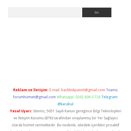
Arama
no/
betexpergir.net
Reklam ve İletişim:
E-mail:
backlinkpaneli@gmail.com
Teams:
forumhizmeti@gmail.com
Whatsapp: 0262 606 0 726
Telegram:
@karabul
Yasal Uyarı:
Sitemiz, 5651 Sayılı Kanun gereğince Bilgi Teknolojileri
ve İletişim Kurumu (BTK) tarafından onaylanmış bir Yer Sağlayıcı
olarak hizmet vermektedir. Bu nedenle, sitedeki içerikleri proaktif