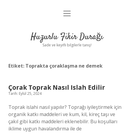
menüyü
Anasayfa
aç
Gizlilik Politikası
Huzurlu Fikir Durağı
Yasal Uyarı
Sade ve keyifli bilgilerle tanış!
Hakkımızda
Etiket:
Toprakta çoraklaşma ne demek
Çorak Toprak Nasıl Islah Edilir
Tarih: Eylül 25, 2024
Toprak islahi nasıl yapılır? Toprağı iyileştirmek için
organik katkı maddeleri ve kum, kil, kireç taşı ve
çakıl gibi katkı maddeleri eklenebilir. Bu koşulları
iklime uygun havalandırma ile de