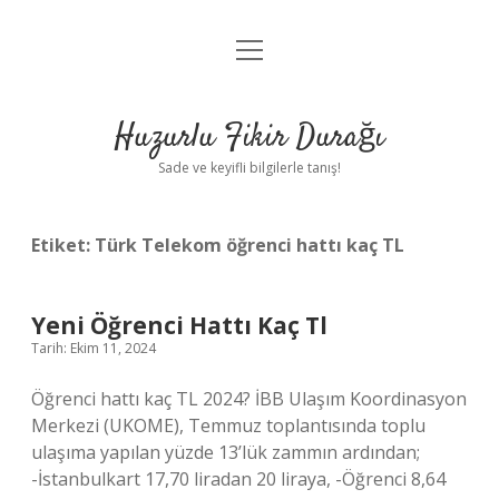
menüyü
Anasayfa
aç
Gizlilik Politikası
Huzurlu Fikir Durağı
Yasal Uyarı
Sade ve keyifli bilgilerle tanış!
Hakkımızda
Etiket:
Türk Telekom öğrenci hattı kaç TL
Yeni Öğrenci Hattı Kaç Tl
Tarih: Ekim 11, 2024
Öğrenci hattı kaç TL 2024? İBB Ulaşım Koordinasyon
Merkezi (UKOME), Temmuz toplantısında toplu
ulaşıma yapılan yüzde 13’lük zammın ardından;
-İstanbulkart 17,70 liradan 20 liraya, -Öğrenci 8,64