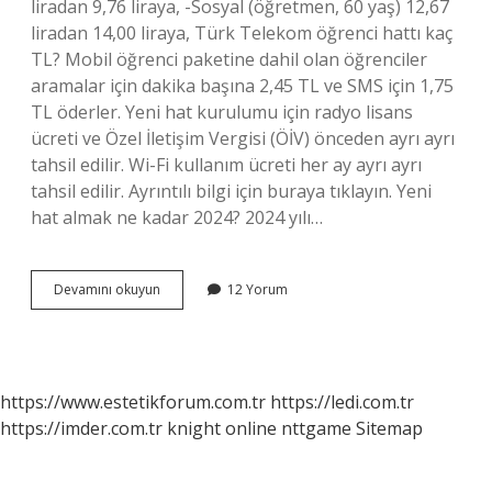
liradan 9,76 liraya, -Sosyal (öğretmen, 60 yaş) 12,67
liradan 14,00 liraya, Türk Telekom öğrenci hattı kaç
TL? Mobil öğrenci paketine dahil olan öğrenciler
aramalar için dakika başına 2,45 TL ve SMS için 1,75
TL öderler. Yeni hat kurulumu için radyo lisans
ücreti ve Özel İletişim Vergisi (ÖİV) önceden ayrı ayrı
tahsil edilir. Wi-Fi kullanım ücreti her ay ayrı ayrı
tahsil edilir. Ayrıntılı bilgi için buraya tıklayın. Yeni
hat almak ne kadar 2024? 2024 yılı…
Yeni
Devamını okuyun
12 Yorum
Öğrenci
Hattı
Kaç
Tl
https://www.estetikforum.com.tr
https://ledi.com.tr
https://imder.com.tr
knight online
nttgame
Sitemap