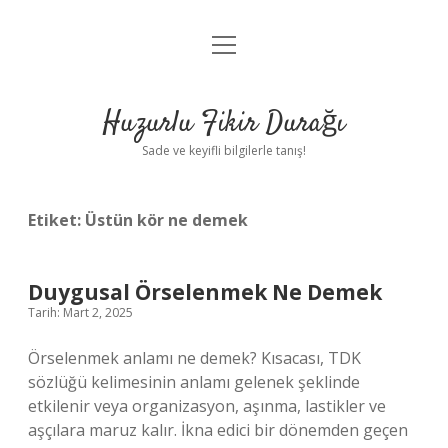
menüyü
Anasayfa
aç
Gizlilik Politikası
Huzurlu Fikir Durağı
Yasal Uyarı
Sade ve keyifli bilgilerle tanış!
Hakkımızda
Etiket:
Üstün kör ne demek
Duygusal Örselenmek Ne Demek
Tarih: Mart 2, 2025
Örselenmek anlamı ne demek? Kısacası, TDK
sözlüğü kelimesinin anlamı gelenek şeklinde
etkilenir veya organizasyon, aşınma, lastikler ve
aşçılara maruz kalır. İkna edici bir dönemden geçen