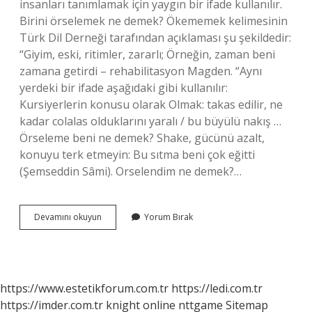
insanları tanımlamak için yaygın bir ifade kullanılır.
Birini örselemek ne demek? Ökememek kelimesinin
Türk Dil Derneği tarafından açıklaması şu şekildedir:
“Giyim, eski, ritimler, zararlı; Örneğin, zaman beni
zamana getirdi – rehabilitasyon Magden. “Aynı
yerdeki bir ifade aşağıdaki gibi kullanılır:
Kursiyerlerin konusu olarak Olmak: takas edilir, ne
kadar colalas olduklarını yaralı / bu büyülü nakış …
Örseleme beni ne demek? Shake, gücünü azalt,
konuyu terk etmeyin: Bu sıtma beni çok eğitti
(Şemseddin Sâmi). Orselendim ne demek?…
Duygusal
Devamını okuyun
Yorum Bırak
Örselenmek
Ne
Demek
https://www.estetikforum.com.tr
https://ledi.com.tr
https://imder.com.tr
knight online
nttgame
Sitemap