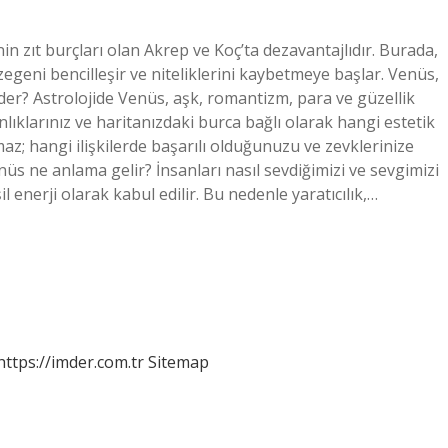
n zıt burçları olan Akrep ve Koç’ta dezavantajlıdır. Burada,
egeni bencilleşir ve niteliklerini kaybetmeye başlar. Venüs,
der? Astrolojide Venüs, aşk, romantizm, para ve güzellik
lıklarınız ve haritanızdaki burca bağlı olarak hangi estetik
z; hangi ilişkilerde başarılı olduğunuzu ve zevklerinize
s ne anlama gelir? İnsanları nasıl sevdiğimizi ve sevgimizi
l enerji olarak kabul edilir. Bu nedenle yaratıcılık,…
https://imder.com.tr
Sitemap