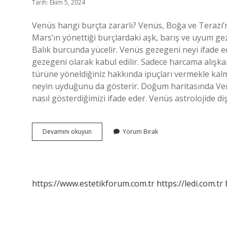
Tarih: Ekim 5, 2024
Venüs hangi burçta zararlı? Venüs, Boğa ve Terazi’ni
Mars’ın yönettiği burçlardaki aşk, barış ve uyum gez
Balık burcunda yücelir. Venüs gezegeni neyi ifade e
gezegeni olarak kabul edilir. Sadece harcama alışkan
türüne yöneldiğiniz hakkında ipuçları vermekle kalma
neyin uyduğunu da gösterir. Doğum haritasında Venü
nasıl gösterdiğimizi ifade eder. Venüs astrolojide dişi
Venüs
Devamını okuyun
Yorum Bırak
Burcu
Neyi
Ifade
Eder
https://www.estetikforum.com.tr
https://ledi.com.tr