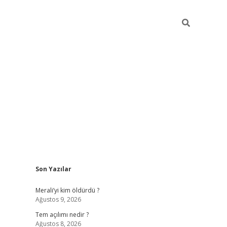
Sidebar
Son Yazılar
ilbet giriş
https://betexpergiris.casino/
betexp
Merali’yi kim öldürdü ?
Ağustos 9, 2026
Tem açılımı nedir ?
Ağustos 8, 2026