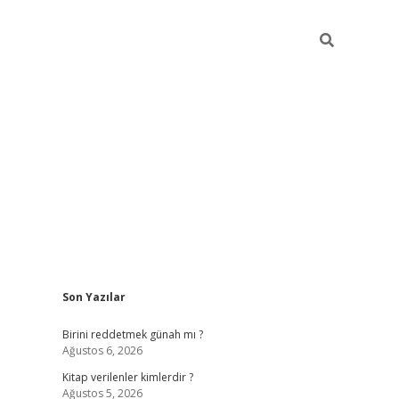
Sidebar
Son Yazılar
ilbet giriş
https://betexpergiris.casino/
betexp
Birini reddetmek günah mı ?
Ağustos 6, 2026
Kitap verilenler kimlerdir ?
Ağustos 5, 2026