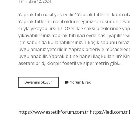
Tarih: Ekim 12, 2024
Yaprak biti nasıl yok edilir? Yaprak bitlerini kontrol 
Yaprak bitlerini nasıl öldüreceğiniz sorusunun cevab
suyla yıkayabilirsiniz. Özellikle saksı bitkilerinde y
yıkayabilirsiniz. Yaprak biti ilacı evde nasıl yapılır
için sabun da kullanabilirsiniz. 1 kaşık sabunu bira
uygulamanız yeterlidir. Yaprak bitleriyle mücadelede
uygulanabilir. Yaprak bitine hangi ilaç kullanılır? 
asetamiprid, klorpirifosetil ve sipermetrin gibi…
Yaprak
Devamını okuyun
Yorum Bırak
Biti
Ne
Öldürür
https://www.estetikforum.com.tr
https://ledi.com.tr