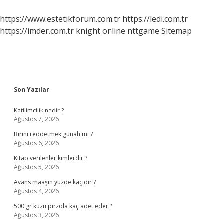
https://www.estetikforum.com.tr
https://ledi.com.tr
https://imder.com.tr
knight online
nttgame
Sitemap
Sidebar
Son Yazılar
Katilimcilik nedir ?
Ağustos 7, 2026
Birini reddetmek günah mı ?
Ağustos 6, 2026
Kitap verilenler kimlerdir ?
Ağustos 5, 2026
Avans maaşın yüzde kaçıdır ?
Ağustos 4, 2026
500 gr kuzu pirzola kaç adet eder ?
Ağustos 3, 2026