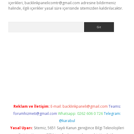
içerikleri,
backlinkpanelicomtr@gmail.com
adresine bildirmeniz
halinde, ilgili içerikler yasal süre içerisinde sitemizden kaldırılacaktır.
Arama
o/
betexpergir.net
Reklam ve İletişim:
E-mail:
backlinkpaneli@gmail.com
Teams:
forumhizmeti@gmail.com
Whatsapp: 0262 606 0 726
Telegram:
@karabul
Yasal Uyarı:
Sitemiz, 5651 Sayılı Kanun gereğince Bilgi Teknolojileri