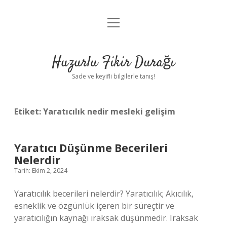
menüyü
Anasayfa
aç
Gizlilik Politikası
Huzurlu Fikir Durağı
Yasal Uyarı
Sade ve keyifli bilgilerle tanış!
Hakkımızda
Etiket:
Yaratıcılık nedir mesleki gelişim
Yaratıcı Düşünme Becerileri
Nelerdir
Tarih: Ekim 2, 2024
Yaratıcılık becerileri nelerdir? Yaratıcılık; Akıcılık,
esneklik ve özgünlük içeren bir süreçtir ve
yaratıcılığın kaynağı ıraksak düşünmedir. Iraksak