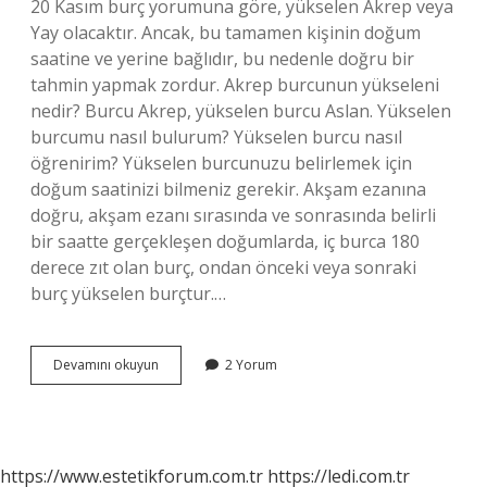
20 Kasım burç yorumuna göre, yükselen Akrep veya
Yay olacaktır. Ancak, bu tamamen kişinin doğum
saatine ve yerine bağlıdır, bu nedenle doğru bir
tahmin yapmak zordur. Akrep burcunun yükseleni
nedir? Burcu Akrep, yükselen burcu Aslan. Yükselen
burcumu nasıl bulurum? Yükselen burcu nasıl
öğrenirim? Yükselen burcunuzu belirlemek için
doğum saatinizi bilmeniz gerekir. Akşam ezanına
doğru, akşam ezanı sırasında ve sonrasında belirli
bir saatte gerçekleşen doğumlarda, iç burca 180
derece zıt olan burç, ondan önceki veya sonraki
burç yükselen burçtur.…
20
Devamını okuyun
2 Yorum
Kasım
Akrep
Burcunun
Yükseleni
Nedir
https://www.estetikforum.com.tr
https://ledi.com.tr