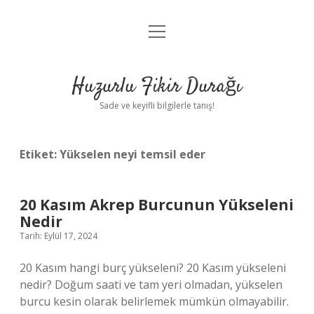
menüyü
Anasayfa
aç
Gizlilik Politikası
Huzurlu Fikir Durağı
Yasal Uyarı
Sade ve keyifli bilgilerle tanış!
Hakkımızda
Etiket:
Yükselen neyi temsil eder
20 Kasım Akrep Burcunun Yükseleni
Nedir
Tarih: Eylül 17, 2024
20 Kasım hangi burç yükseleni? 20 Kasım yükseleni
nedir? Doğum saati ve tam yeri olmadan, yükselen
burcu kesin olarak belirlemek mümkün olmayabilir.