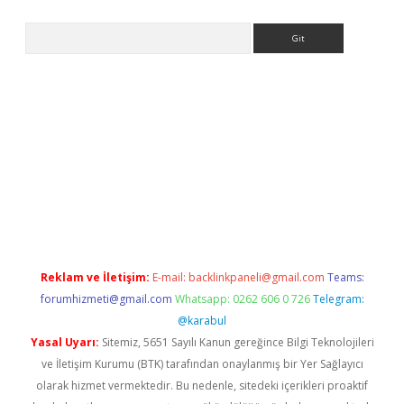
Arama
no/
betexpergir.net
Reklam ve İletişim:
E-mail:
backlinkpaneli@gmail.com
Teams:
forumhizmeti@gmail.com
Whatsapp: 0262 606 0 726
Telegram:
@karabul
Yasal Uyarı:
Sitemiz, 5651 Sayılı Kanun gereğince Bilgi Teknolojileri
ve İletişim Kurumu (BTK) tarafından onaylanmış bir Yer Sağlayıcı
olarak hizmet vermektedir. Bu nedenle, sitedeki içerikleri proaktif