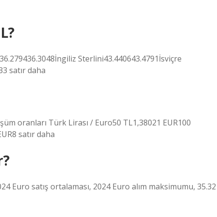
TL?
36.279436.3048İngiliz Sterlini43.440643.4791İsviçre
3 satır daha
şüm oranları Türk Lirası / Euro50 TL1,38021 EUR100
UR8 satır daha
r?
024 Euro satış ortalaması, 2024 Euro alım maksimumu, 35.32