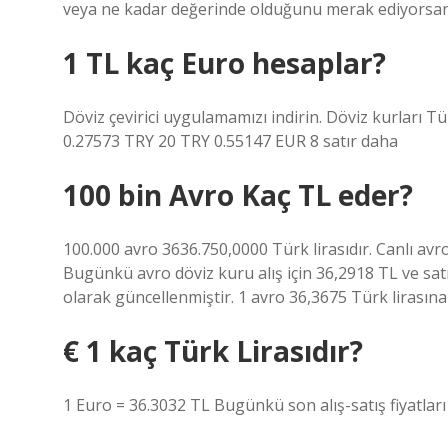
veya ne kadar değerinde olduğunu merak ediyorsanız,
1 TL kaç Euro hesaplar?
Döviz çevirici uygulamamızı indirin. Döviz kurları 
0.27573 TRY 20 TRY 0.55147 EUR 8 satır daha
100 bin Avro Kaç TL eder?
100.000 avro 3636.750,0000 Türk lirasıdır. Canlı avr
Bugünkü avro döviz kuru alış için 36,2918 TL ve satı
olarak güncellenmiştir. 1 avro 36,3675 Türk lirasına 
€ 1 kaç Türk Lirasıdır?
1 Euro = 36.3032 TL Bugünkü son alış-satış fiyatları