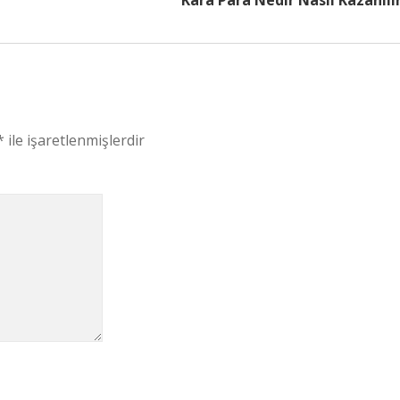
Kara Para Nedir Nasil Kazanili
*
ile işaretlenmişlerdir