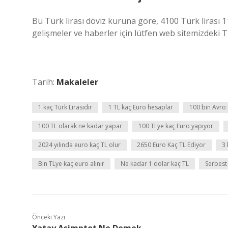
Bu Türk lirası döviz kuruna göre, 4100 Türk lirası 11
gelişmeler ve haberler için lütfen web sitemizdeki Tü
Tarih:
Makaleler
1 kaç Türk Lirasıdır
1 TL kaç Euro hesaplar
100 bin Avro
100 TL olarak ne kadar yapar
100 TLye kaç Euro yapıyor
2024 yılında euro kaç TL olur
2650 Euro Kaç TL Ediyor
3 
Bin TLye kaç euro alınır
Ne kadar 1 dolar kaç TL
Serbest
Önceki Yazı