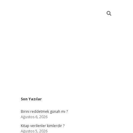
Sidebar
Son Yazılar
ilbet giriş
https://betexpergiris.casino/
betexpergir.n
Birini reddetmek günah mı ?
Ağustos 6, 2026
Kitap verilenler kimlerdir ?
Ağustos 5, 2026