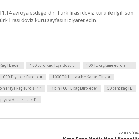
1,14 avroya eşdeğerdir. Türk lirası döviz kuru ile ilgili son
rk lirası döviz kuru sayfasını ziyaret edin.
 Kaç TL eder
100 Euro Kaç TLye Bozulur
100 TL kaç tane euro alınır
1000 TLye kaç Euro olur
1000 Türk Lirası Ne Kadar Oluyor
bin liraya kaç euro alınır
4 bin 100 TL kaç Euro eder
50 cent kaç TL
 piyasada euro kaç TL
Sonraki Yaz