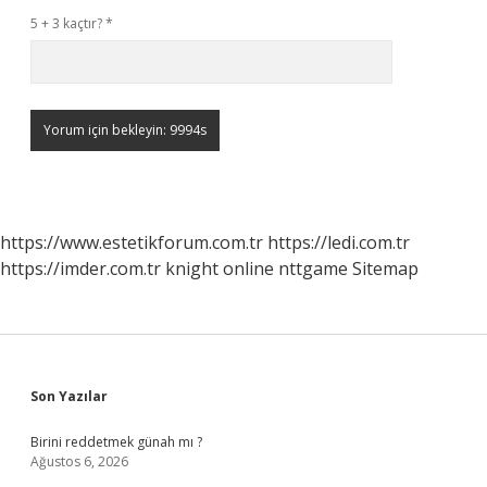
5 + 3 kaçtır?
*
https://www.estetikforum.com.tr
https://ledi.com.tr
https://imder.com.tr
knight online
nttgame
Sitemap
Sidebar
Son Yazılar
Birini reddetmek günah mı ?
Ağustos 6, 2026