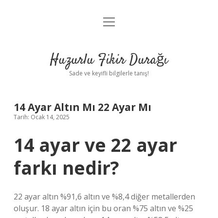
menüyü
Anasayfa
aç
Gizlilik Politikası
Huzurlu Fikir Durağı
Yasal Uyarı
Sade ve keyifli bilgilerle tanış!
Hakkımızda
14 Ayar Altın Mı 22 Ayar Mı
Tarih: Ocak 14, 2025
14 ayar ve 22 ayar
farkı nedir?
22 ayar altın %91,6 altın ve %8,4 diğer metallerden
oluşur. 18 ayar altın için bu oran %75 altın ve %25