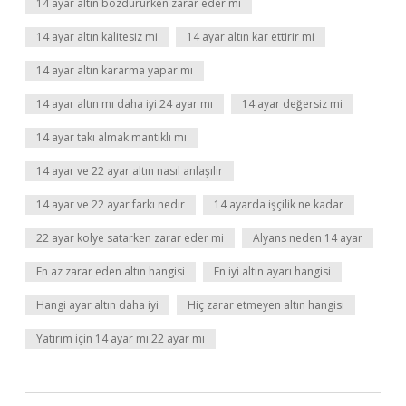
14 ayar altın bozdururken zarar eder mi
14 ayar altın kalitesiz mi
14 ayar altın kar ettirir mi
14 ayar altın kararma yapar mı
14 ayar altın mı daha iyi 24 ayar mı
14 ayar değersiz mi
14 ayar takı almak mantıklı mı
14 ayar ve 22 ayar altın nasıl anlaşılır
14 ayar ve 22 ayar farkı nedir
14 ayarda işçilik ne kadar
22 ayar kolye satarken zarar eder mi
Alyans neden 14 ayar
En az zarar eden altın hangisi
En iyi altın ayarı hangisi
Hangi ayar altın daha iyi
Hiç zarar etmeyen altın hangisi
Yatırım için 14 ayar mı 22 ayar mı