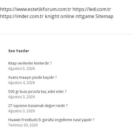
https://www.estetikforum.com.tr
https://ledi.com.tr
https://imder.com.tr
knight online
nttgame
Sitemap
Sidebar
Son Yazılar
Kitap verilenler kimlerdir ?
Ağustos 5, 2026
Avans maaşın yüzde kaçıdır ?
Ağustos 4, 2026
500 gr kuzu pirzola kaç adet eder ?
Ağustos 3, 2026
27 sayısının basamak değeri nedir ?
Ağustos 3, 2026
Huawei FreeBuds 5i gürültü engelleme nasıl yapılır ?
Temmuz 30, 2026