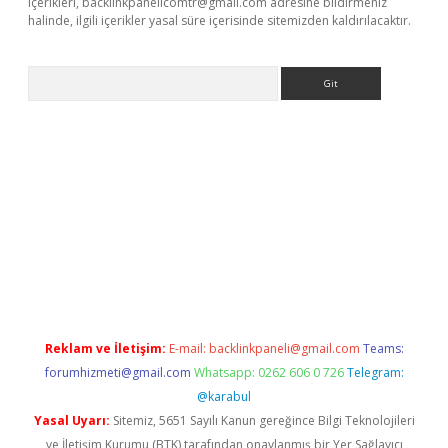
içerikleri,
backlinkpanelicomtr@gmail.com
adresine bildirmeniz
halinde, ilgili içerikler yasal süre içerisinde sitemizden kaldırılacaktır.
Arama
ir.net
Reklam ve İletişim:
E-mail:
backlinkpaneli@gmail.com
Teams:
forumhizmeti@gmail.com
Whatsapp: 0262 606 0 726
Telegram:
@karabul
Yasal Uyarı:
Sitemiz, 5651 Sayılı Kanun gereğince Bilgi Teknolojileri
ve İletişim Kurumu (BTK) tarafından onaylanmış bir Yer Sağlayıcı