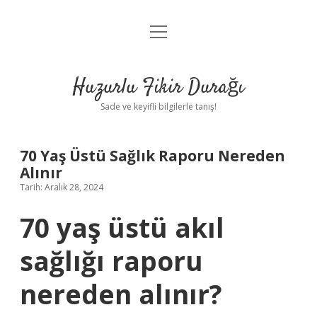
menüyü
Anasayfa
aç
Gizlilik Politikası
Huzurlu Fikir Durağı
Yasal Uyarı
Sade ve keyifli bilgilerle tanış!
Hakkımızda
70 Yaş Üstü Sağlık Raporu Nereden
Alınır
Tarih: Aralık 28, 2024
70 yaş üstü akıl
sağlığı raporu
nereden alınır?