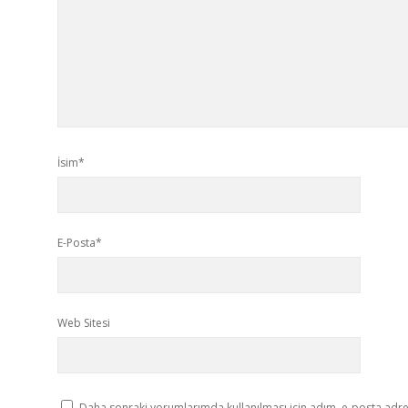
İsim*
E-Posta*
Web Sitesi
Daha sonraki yorumlarımda kullanılması için adım, e-posta adres