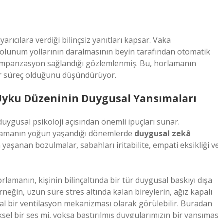
yarıcılara verdiği bilinçsiz yanıtları kapsar. Vaka
 solunum yollarının daralmasının beyin tarafından otomatik
 kompanzasyon sağlandığı gözlemlenmiş. Bu, horlamanın
 bir süreç olduğunu düşündürüyor.
 Uyku Düzeninin Duygusal Yansımaları
ygusal psikoloji açısından önemli ipuçları sunar.
orlamanın yoğun yaşandığı dönemlerde
duygusal zekâ
 yaşanan bozulmalar, sabahları iritabilite, empati eksikliği v
rlamanın, kişinin bilinçaltında bir tür duygusal baskıyı dışa
eğin, uzun süre stres altında kalan bireylerin, ağız kapalı
 bir ventilasyon mekanizması olarak görülebilir. Buradan
sel bir ses mi, yoksa bastırılmış duygularımızın bir yansımas