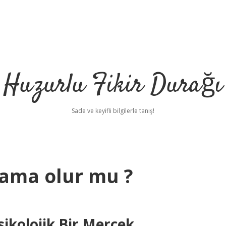
Huzurlu Fikir Durağı
Sade ve keyifli bilgilerle tanış!
lama olur mu ?
ikolojik Bir Mercek