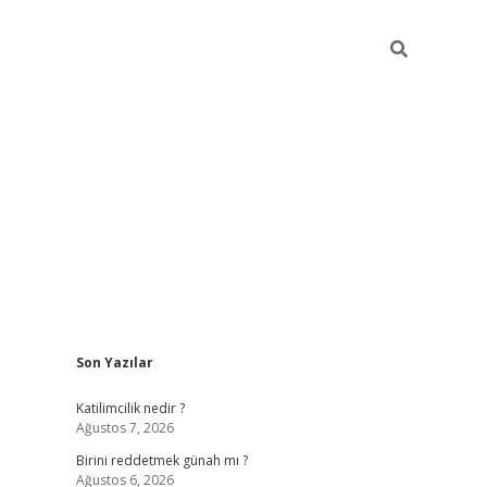
Sidebar
Son Yazılar
ilbet giriş
https://betexpergiris.casino/
betexpergir.
Katilimcilik nedir ?
Ağustos 7, 2026
Birini reddetmek günah mı ?
Ağustos 6, 2026