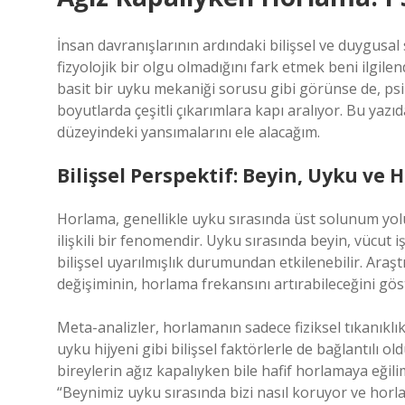
İnsan davranışlarının ardındaki bilişsel ve duygusal
fizyolojik bir olgu olmadığını fark etmek beni ilgile
basit bir uyku mekaniği sorusu gibi görünse de, ps
boyutlarda çeşitli çıkarımlara kapı aralıyor. Bu yazı
düzeyindeki yansımalarını ele alacağım.
Bilişsel Perspektif: Beyin, Uyku ve
Horlama, genellikle uyku sırasında üst solunum yolu
ilişkili bir fenomendir. Uyku sırasında beyin, vücut
bilişsel uyarılmışlık durumundan etkilenebilir. Araş
değişiminin, horlama frekansını artırabileceğini gös
Meta-analizler, horlamanın sadece fiziksel tıkanıklıkl
uyku hijyeni gibi bilişsel faktörlerle de bağlantılı 
bireylerin ağız kapalıyken bile hafif horlamaya eği
“Beynimiz uyku sırasında bizi nasıl koruyor ve hor