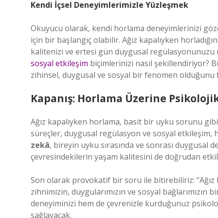
Kendi İçsel Deneyimlerimizle Yüzleşmek
Okuyucu olarak, kendi horlama deneyimlerinizi göz
için bir başlangıç olabilir. Ağız kapalıyken horladı
kalitenizi ve ertesi gün duygusal regülasyonunuzu na
sosyal etkileşim
biçimlerinizi nasıl şekillendiriyor?
zihinsel, duygusal ve sosyal bir fenomen olduğunu f
Kapanış: Horlama Üzerine Psikoloji
Ağız kapalıyken horlama, basit bir uyku sorunu gibi 
süreçler, duygusal regülasyon ve sosyal etkileşim, h
zekâ
, bireyin uyku sırasında ve sonrası duygusal d
çevresindekilerin yaşam kalitesini de doğrudan etkil
Son olarak provokatif bir soru ile bitirebiliriz: “Ağı
zihnimizin, duygularımızın ve sosyal bağlarımızın bi
deneyiminizi hem de çevrenizle kurduğunuz psikoloj
sağlayacak.