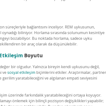
n süreçleriyle bağlantısını inceliyor. REM uykusunun,
ol oynadığı biliniyor. Horlama sırasında solunumun kesintiye
geyi bozabiliyor. Bu noktada horlama, sadece uyku
killendiren bir araç olarak da düşünülebilir.
Etkileşim
Boyutu
değer bir olgudur. Yalnızca bireyin kendi uykusunu değil,
ni ve
sosyal etkileşim
biçimlerini etkiler. Araştırmalar, partne
e gerilim yaratabileceğini ve algılanan empati seviyesini
tişim üzerinde farkındalık yaratabileceğini ortaya koyuyor.
amayı önlemek için bilinçli pozisyon değişiklikleri yapabilir;