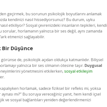
den geçirmek, bu sorunun psikolojik boyutlarını anlamak
ğınızda kendinizi nasıl hissediyorsunuz? Bu durum, uyku
sıl etkiliyor? Sosyal çevrenizdeki insanların tepkileri, kendi
 Bu sorular, horlamanın yalnızca bir ses değil, aynı zamanda
ark etmenizi sağlayabilir.
k Bir Düşünce
görünse de, psikolojik açıdan oldukça katmanlıdır. Bilişsel
orlamayı yalnızca bir ses olmanın ötesine taşır.
Duygusal
eneyimlerini yönetmesini etkilerken,
sosyal etkileşim
er.
z kapalıyken horlamak, sadece fiziksel bir refleks mi, yoksa
r aynası mı?” Bu soruya vereceğiniz yanıt, hem kendi içsel
ik ve sosyal bağlantıları yeniden değerlendirmenizi