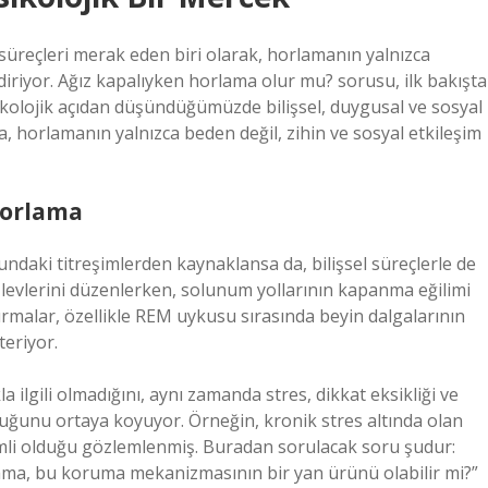
 süreçleri merak eden biri olarak, horlamanın yalnızca
ndiriyor. Ağız kapalıyken horlama olur mu? sorusu, ilk bakışta
ikolojik açıdan düşündüğümüzde bilişsel, duygusal ve sosyal
da, horlamanın yalnızca beden değil, zihin ve sosyal etkileşim
 Horlama
ndaki titreşimlerden kaynaklansa da, bilişsel süreçlerle de
 işlevlerini düzenlerken, solunum yollarının kapanma eğilimi
tırmalar, özellikle REM uykusu sırasında beyin dalgalarının
teriyor.
a ilgili olmadığını, aynı zamanda stres, dikkat eksikliği ve
olduğunu ortaya koyuyor. Örneğin, kronik stres altında olan
limli olduğu gözlemlenmiş. Buradan sorulacak soru şudur:
lama, bu koruma mekanizmasının bir yan ürünü olabilir mi?”