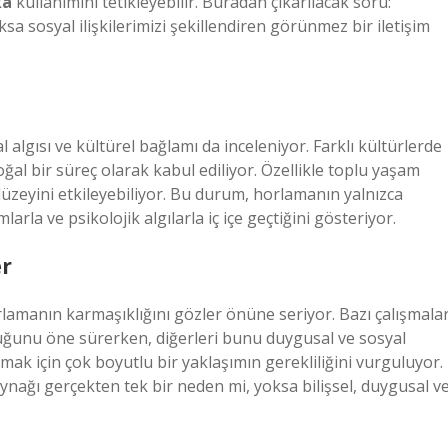
kâ
kullanımını tetikleyebilir. Buradan çıkarılacak soru:
a sosyal ilişkilerimizi şekillendiren görünmez bir iletişim
algısı ve kültürel bağlamı da inceleniyor. Farklı kültürlerde
al bir süreç olarak kabul ediliyor. Özellikle toplu yaşam
düzeyini etkileyebiliyor. Bu durum, horlamanın yalnızca
arla ve psikolojik algılarla iç içe geçtiğini gösteriyor.
er
orlamanın karmaşıklığını gözler önüne seriyor. Bazı çalışmalar
uğunu öne sürerken, diğerleri bunu duygusal ve sosyal
lamak için çok boyutlu bir yaklaşımın gerekliliğini vurguluyor.
ağı gerçekten tek bir neden mi, yoksa bilişsel, duygusal v