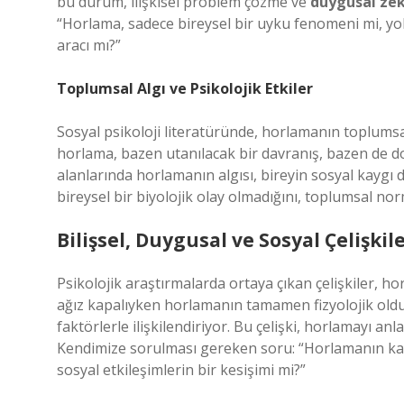
bu durum, ilişkisel problem çözme ve
duygusal ze
“Horlama, sadece bireysel bir uyku fenomeni mi, yoks
aracı mı?”
Toplumsal Algı ve Psikolojik Etkiler
Sosyal psikoloji literatüründe, horlamanın toplumsal 
horlama, bazen utanılacak bir davranış, bazen de doğ
alanlarında horlamanın algısı, bireyin sosyal kaygı 
bireysel bir biyolojik olay olmadığını, toplumsal norml
Bilişsel, Duygusal ve Sosyal Çelişkil
Psikolojik araştırmalarda ortaya çıkan çelişkiler, h
ağız kapalıyken horlamanın tamamen fizyolojik old
faktörlerle ilişkilendiriyor. Bu çelişki, horlamayı an
Kendimize sorulması gereken soru: “Horlamanın kayn
sosyal etkileşimlerin bir kesişimi mi?”