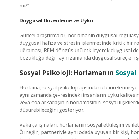
mı?”
Duygusal Düzenleme ve Uyku
Güncel araştırmalar, horlamanın duygusal regülasyo
duygusal hafıza ve stresin işlenmesinde kritik bir r
uğraması, REM döngüsünü etkileyerek duygusal den
bozukluğu değil, aynı zamanda duygusal süreçleri şe
Sosyal Psikoloji: Horlamanın
Sosyal 
Horlama, sosyal psikoloji açısından da incelenmeye 
aynı zamanda çevresindeki insanların uyku kalitesi
veya oda arkadaşının horlamasının, sosyal ilişkilerd
düşürebileceğini gösteriyor.
Vaka çalışmaları, horlamanın sosyal etkileşim ve ile
Örneğin, partneriyle aynı odada uyuyan bir kişi, horl