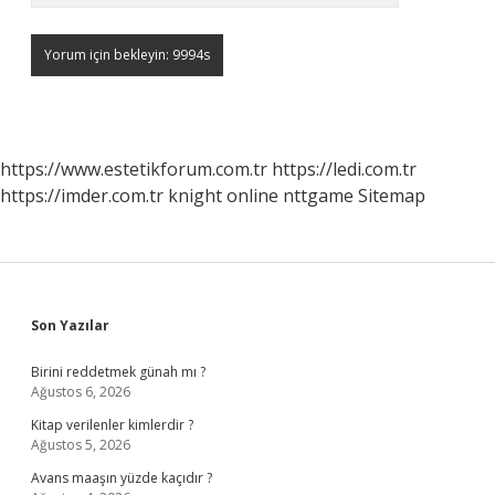
https://www.estetikforum.com.tr
https://ledi.com.tr
https://imder.com.tr
knight online
nttgame
Sitemap
Sidebar
Son Yazılar
Birini reddetmek günah mı ?
Ağustos 6, 2026
Kitap verilenler kimlerdir ?
Ağustos 5, 2026
Avans maaşın yüzde kaçıdır ?