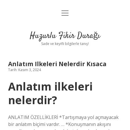
menüyü
Anasayfa
aç
Gizlilik Politikası
Huzurlu Fikir Durağı
Yasal Uyarı
Sade ve keyifli bilgilerle tanış!
Hakkımızda
Anlatım Ilkeleri Nelerdir Kısaca
Tarih: Kasım 3, 2024
Anlatım ilkeleri
nelerdir?
ANLATIM ÖZELLİKLERİ *Tartışmaya yol açmayacak
bir anlatım biçimi vardır. … *Konuşmanın akışını