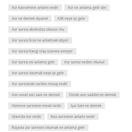
Asr kavramının anlamı nedir
Asr ne anlama gelir din
Asr ne demek diyanet
ASR neye iyi gelir
Asr suresi abdestsiz okunur mu
Asr suresi bize ne anlatmak istiyor
Asr suresi hangi olay üzerine inmiştir
Asr suresi ne anlama gelir
Asr suresi neden okunur
Asr suresi okumak neye iyi gelir
Asr suresinde verilen mesaj nedir
Asrı evvel asrı sani ne demek
Dinde asrı saâdet ne demek
Hümeze suresinin meali nedir
İşai Sani ne demek
İslamda Asr nedir
Nas suresinin anlamı nedir
Rüyada asr suresini okumak ne anlama gelir