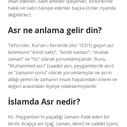
iman edenler, salih ameller işleyenler, birbirlerine
hakkı ve sabrı tavsiye edenler başka (onlar ziyanda
değildirler).
Asr ne anlama gelir din?
Tefsirciler, Kur’an-ı Kerim’de (Asr 103/1) geçen asr
kelimesini “ikindi vakti”, “ikindi namazı”, “mutlak
zaman” ve “Hz” olarak yorumlamışlardır. Bunu
“Muhammed asrı” (saadet asrı, peygamberlik asrı)
ve “zamanın sonu” olarak yorumlamışlar ve asrın
aldığı yemin ile zamanın insan hayatındaki önemi ve
değeri arasındaki ilişkiye odaklanmışlardır.
İslamda Asr nedir?
Hz. Peygamber’in yaşadığı zamanı ifade eden bir
terim. Arapça asr (çağ, zaman, devir) ve saâdet (şans,