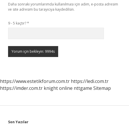
Daha sonraki yorumlarımda kullanılması için adım, e-posta adresim
ve site adresim bu tarayıcıya kaydedilsin.
9 - 5 kaçtır?
*
https://www.estetikforum.com.tr
https://ledi.com.tr
https://imder.com.tr
knight online
nttgame
Sitemap
Sidebar
Son Yazılar