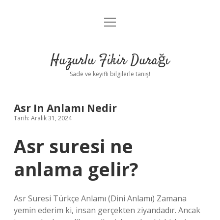
menüyü
Anasayfa
aç
Gizlilik Politikası
Huzurlu Fikir Durağı
Yasal Uyarı
Sade ve keyifli bilgilerle tanış!
Hakkımızda
Asr In Anlamı Nedir
Tarih: Aralık 31, 2024
Asr suresi ne
anlama gelir?
Asr Suresi Türkçe Anlamı (Dini Anlamı) Zamana
yemin ederim ki, insan gerçekten ziyandadır. Ancak