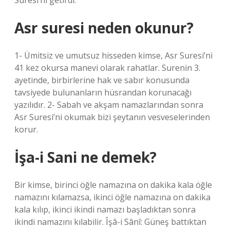
Suresi’ni getirdi.
Asr suresi neden okunur?
1- Ümitsiz ve umutsuz hisseden kimse, Asr Suresi’ni
41 kez okursa manevi olarak rahatlar. Surenin 3.
ayetinde, birbirlerine hak ve sabır konusunda
tavsiyede bulunanların hüsrandan korunacağı
yazılıdır. 2- Sabah ve akşam namazlarından sonra
Asr Suresi’ni okumak bizi şeytanın vesveselerinden
korur.
İşa-i Sani ne demek?
Bir kimse, birinci öğle namazına on dakika kala öğle
namazını kılamazsa, ikinci öğle namazına on dakika
kala kılıp, ikinci ikindi namazı başladıktan sonra
ikindi namazını kılabilir. Îşâ-i Sânî: Güneş battıktan