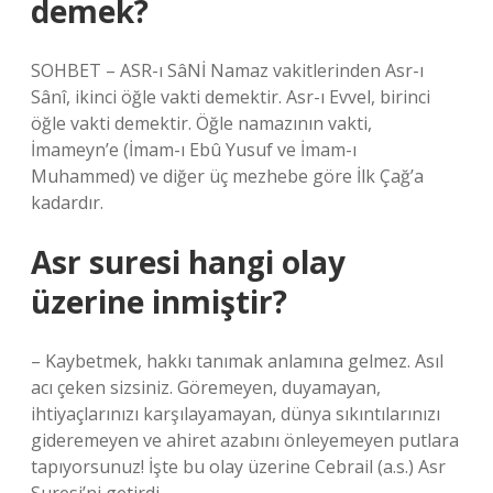
demek?
SOHBET – ASR-ı SâNİ Namaz vakitlerinden Asr-ı
Sânî, ikinci öğle vakti demektir. Asr-ı Evvel, birinci
öğle vakti demektir. Öğle namazının vakti,
İmameyn’e (İmam-ı Ebû Yusuf ve İmam-ı
Muhammed) ve diğer üç mezhebe göre İlk Çağ’a
kadardır.
Asr suresi hangi olay
üzerine inmiştir?
– Kaybetmek, hakkı tanımak anlamına gelmez. Asıl
acı çeken sizsiniz. Göremeyen, duyamayan,
ihtiyaçlarınızı karşılayamayan, dünya sıkıntılarınızı
gideremeyen ve ahiret azabını önleyemeyen putlara
tapıyorsunuz! İşte bu olay üzerine Cebrail (a.s.) Asr