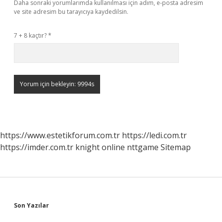
Daha sonraki yorumlarımda kullanılması için adım, e-posta adresim
ve site adresim bu tarayıcıya kaydedilsin.
7 + 8 kaçtır?
*
https://www.estetikforum.com.tr
https://ledi.com.tr
https://imder.com.tr
knight online
nttgame
Sitemap
Sidebar
Son Yazılar