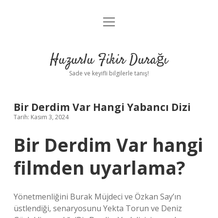
menüyü
Anasayfa
aç
Gizlilik Politikası
Huzurlu Fikir Durağı
Yasal Uyarı
Sade ve keyifli bilgilerle tanış!
Hakkımızda
Bir Derdim Var Hangi Yabancı Dizi
Tarih: Kasım 3, 2024
Bir Derdim Var hangi
filmden uyarlama?
Yönetmenliğini Burak Müjdeci ve Özkan Say’ın
üstlendiği, senaryosunu Yekta Torun ve Deniz