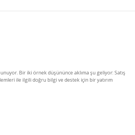
 sunuyor. Bir iki örnek düşününce aklıma şu geliyor: Satış
leri ile ilgili doğru bilgi ve destek için bir yatırım