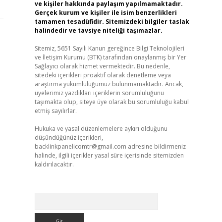
ve kişiler hakkında paylaşım yapılmamaktadır.
Gerçek kurum ve kişiler ile isim benzerlikleri
tamamen tesadüfidir. Sitemizdeki bilgiler taslak
halindedir ve tavsiye niteliği taşımazlar.
Sitemiz, 5651 Sayılı Kanun gereğince Bilgi Teknolojileri
ve İletişim Kurumu (BTK) tarafından onaylanmış bir Yer
Sağlayıcı olarak hizmet vermektedir. Bu nedenle,
sitedeki içerikleri proaktif olarak denetleme veya
araştırma yükümlülüğümüz bulunmamaktadır. Ancak,
üyelerimiz yazdıkları içeriklerin sorumluluğunu
taşımakta olup, siteye üye olarak bu sorumluluğu kabul
etmiş sayılırlar.
Hukuka ve yasal düzenlemelere aykırı olduğunu
düşündüğünüz içerikleri,
backlinkpanelicomtr@gmail.com
adresine bildirmeniz
halinde, ilgili içerikler yasal süre içerisinde sitemizden
kaldırılacaktır.
Arama