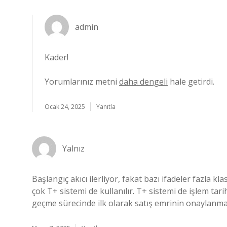
admin
Kader!
Yorumlarınız metni
daha dengeli
hale getirdi.
Ocak 24, 2025
Yanıtla
Yalnız
Başlangıç akıcı ilerliyor, fakat bazı ifadeler fazla 
çok T+ sistemi de kullanılır. T+ sistemi de işlem ta
geçme sürecinde ilk olarak satış emrinin onaylanma