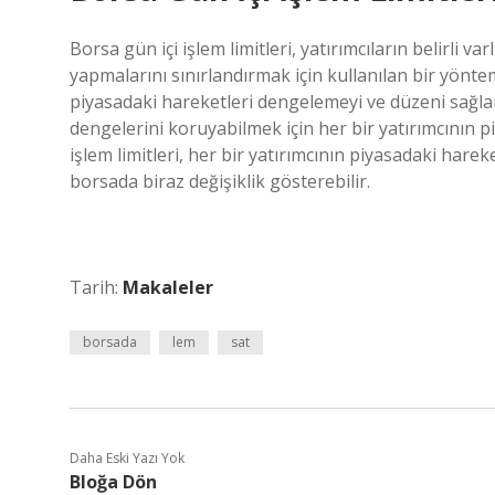
Borsa gün içi işlem limitleri, yatırımcıların belirli var
yapmalarını sınırlandırmak için kullanılan bir yöntemd
piyasadaki hareketleri dengelemeyi ve düzeni sağlam
dengelerini koruyabilmek için her bir yatırımcının pi
işlem limitleri, her bir yatırımcının piyasadaki harek
borsada biraz değişiklik gösterebilir.
Tarih:
Makaleler
borsada
lem
sat
Daha Eski Yazı Yok
Bloğa Dön