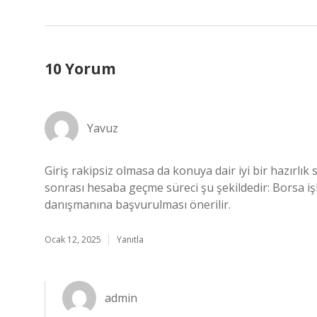
10 Yorum
Yavuz
Giriş rakipsiz olmasa da konuya dair iyi bir hazırlık
sonrası hesaba geçme süreci şu şekildedir: Borsa işlem
danışmanına başvurulması önerilir.
Ocak 12, 2025
Yanıtla
admin