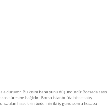
fazla duruyor. Bu kısım bana şunu düşündürdü: Borsada satış
akas süresine bağlıdır . Borsa İstanbul’da hisse satış
u, satılan hisselerin bedelinin iki iş günü sonra hesaba