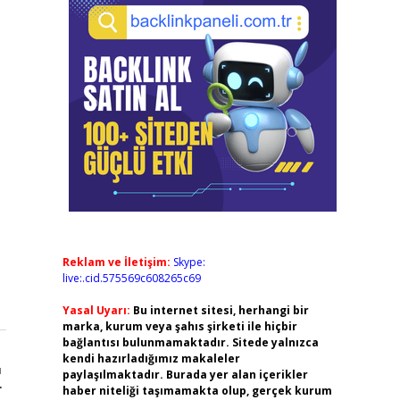
Reklam ve İletişim:
Skype:
live:.cid.575569c608265c69
Yasal Uyarı:
Bu internet sitesi, herhangi bir
marka, kurum veya şahıs şirketi ile hiçbir
bağlantısı bulunmamaktadır. Sitede yalnızca
kendi hazırladığımız makaleler
ı
paylaşılmaktadır. Burada yer alan içerikler
r
haber niteliği taşımamakta olup, gerçek kurum