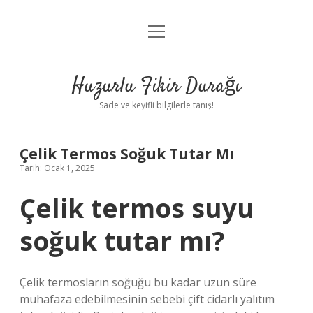
menüyü
Anasayfa
aç
Gizlilik Politikası
Huzurlu Fikir Durağı
Yasal Uyarı
Sade ve keyifli bilgilerle tanış!
Hakkımızda
Çelik Termos Soğuk Tutar Mı
Tarih: Ocak 1, 2025
Çelik termos suyu
soğuk tutar mı?
Çelik termosların soğuğu bu kadar uzun süre
muhafaza edebilmesinin sebebi çift cidarlı yalıtım