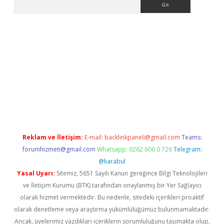
ergir.net
Reklam ve İletişim:
E-mail:
backlinkpaneli@gmail.com
Teams:
forumhizmeti@gmail.com
Whatsapp: 0262 606 0 726
Telegram:
@karabul
Yasal Uyarı:
Sitemiz, 5651 Sayılı Kanun gereğince Bilgi Teknolojileri
ve İletişim Kurumu (BTK) tarafından onaylanmış bir Yer Sağlayıcı
olarak hizmet vermektedir. Bu nedenle, sitedeki içerikleri proaktif
olarak denetleme veya araştırma yükümlülüğümüz bulunmamaktadır.
Ancak, üyelerimiz yazdıkları içeriklerin sorumluluğunu taşımakta olup,