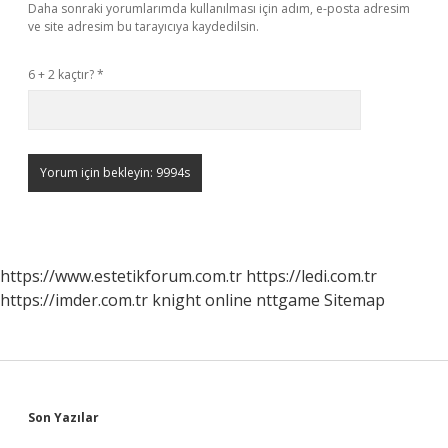
Daha sonraki yorumlarımda kullanılması için adım, e-posta adresim
ve site adresim bu tarayıcıya kaydedilsin.
6 + 2 kaçtır?
*
https://www.estetikforum.com.tr
https://ledi.com.tr
https://imder.com.tr
knight online
nttgame
Sitemap
Sidebar
Son Yazılar