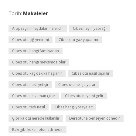
Tarih:
Makaleler
Arapsaçının faydaları nelerdir
Cibes neyin yaprağı
Cibes otu çiğ yenir mi
Cibes otu gaz yapar mı
Cibes otu hangi familyadan
Cibes otu hangi mevsimde olur
Cibes otu kaç dakika haşlanır
Cibes otu nasıl pişirilir
Cibes otu nasıl yetişir
Cibes otu ne işe yarar
Cibes otu ne zaman çıkar
Cibes otu neye iyi gelir
Cibes otu tadı nasıl
Cibez hangi yöreye ait
Çıbrıka otu nerede kullanılır
Dereotuna benzeyen ot nedir
Rakı gibi kokan otun adı nedir