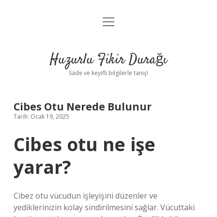
menüyü
Anasayfa
aç
Gizlilik Politikası
Huzurlu Fikir Durağı
Yasal Uyarı
Sade ve keyifli bilgilerle tanış!
Hakkımızda
Cibes Otu Nerede Bulunur
Tarih: Ocak 19, 2025
Cibes otu ne işe
yarar?
Cibez otu vücudun işleyişini düzenler ve
yediklerinizin kolay sindirilmesini sağlar. Vücuttaki