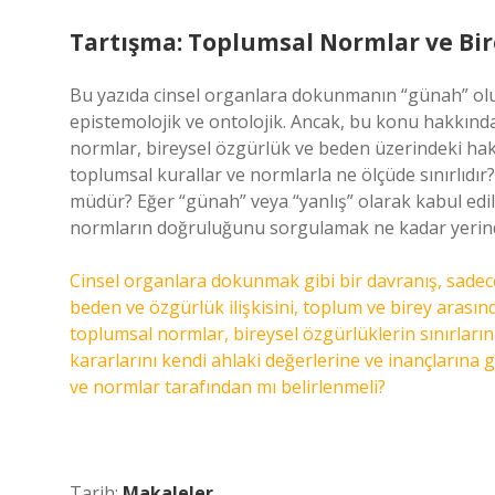
Tartışma: Toplumsal Normlar ve Bi
Bu yazıda cinsel organlara dokunmanın “günah” olup o
epistemolojik ve ontolojik. Ancak, bu konu hakkınd
normlar, bireysel özgürlük ve beden üzerindeki hakl
toplumsal kurallar ve normlarla ne ölçüde sınırlıdı
müdür? Eğer “günah” veya “yanlış” olarak kabul edi
normların doğruluğunu sorgulamak ne kadar yerin
Cinsel organlara dokunmak gibi bir davranış, sadece
beden ve özgürlük ilişkisini, toplum ve birey arasın
toplumsal normlar, bireysel özgürlüklerin sınırların
kararlarını kendi ahlaki değerlerine ve inançlarına 
ve normlar tarafından mı belirlenmeli?
Tarih:
Makaleler