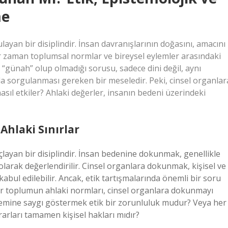
me
ayan bir disiplindir. İnsan davranışlarının doğasını, amacını
her zaman toplumsal normlar ve bireysel eylemler arasındaki
n “günah” olup olmadığı sorusu, sadece dini değil, aynı
da sorgulanması gereken bir meseledir. Peki, cinsel organlar
sıl etkiler? Ahlaki değerler, insanın bedeni üzerindeki
Ahlaki Sınırlar
çlayan bir disiplindir. İnsan bedenine dokunmak, genellikle
li olarak değerlendirilir. Cinsel organlara dokunmak, kişisel ve
bul edilebilir. Ancak, etik tartışmalarında önemli bir soru
ir toplumun ahlaki normları, cinsel organlara dokunmayı
emine saygı göstermek etik bir zorunluluk mudur? Veya her
rarları tamamen kişisel hakları mıdır?