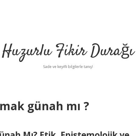
Huzurlu Fikir Durağı
Sade ve keyifli bilgilerle tanış!
nmak günah mı ?
ah Mı? Etik, Epistemolojik ve