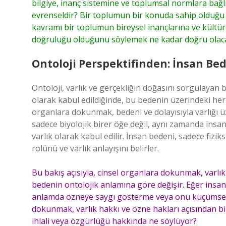
bilgiye, inanç sistemine ve toplumsal normlara bağlı
evrenseldir? Bir toplumun bir konuda sahip olduğu b
kavramı bir toplumun bireysel inançlarına ve kültü
doğruluğu olduğunu söylemek ne kadar doğru olaca
Ontoloji Perspektifinden: İnsan Bede
Ontoloji, varlık ve gerçekliğin doğasını sorgulayan bi
olarak kabul edildiğinde, bu bedenin üzerindeki her h
organlara dokunmak, bedeni ve dolayısıyla varlığı üze
sadece biyolojik birer öğe değil, aynı zamanda insanı
varlık olarak kabul edilir. İnsan bedeni, sadece fizik
rolünü ve varlık anlayışını belirler.
Bu bakış açısıyla, cinsel organlara dokunmak, varlık
bedenin ontolojik anlamına göre değişir. Eğer insa
anlamda özneye saygı gösterme veya onu küçümseme
dokunmak, varlık hakkı ve özne hakları açısından bi
ihlali veya özgürlüğü hakkında ne söylüyor?