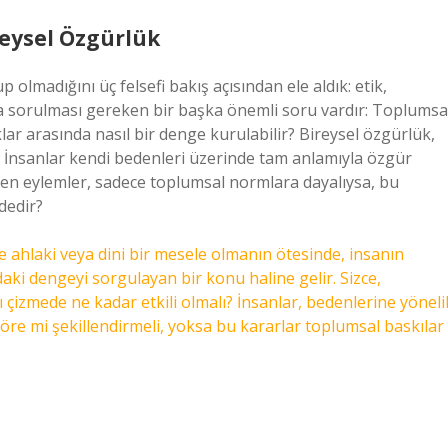
reysel Özgürlük
lmadığını üç felsefi bakış açısından ele aldık: etik,
a sorulması gereken bir başka önemli soru vardır: Toplumsa
ar arasında nasıl bir denge kurulabilir? Bireysel özgürlük,
r? İnsanlar kendi bedenleri üzerinde tam anlamıyla özgür
len eylemler, sadece toplumsal normlara dayalıysa, bu
dedir?
 ahlaki veya dini bir mesele olmanın ötesinde, insanın
daki dengeyi sorgulayan bir konu haline gelir. Sizce,
ı çizmede ne kadar etkili olmalı? İnsanlar, bedenlerine yöneli
göre mi şekillendirmeli, yoksa bu kararlar toplumsal baskılar