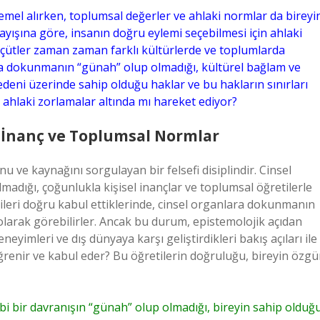
 temel alırken, toplumsal değerler ve ahlaki normlar da bireyi
nlayışına göre, insanın doğru eylemi seçebilmesi için ahlaki
lçütler zaman zaman farklı kültürlerde ve toplumlarda
ara dokunmanın “günah” olup olmadığı, kültürel bağlam ve
bedeni üzerinde sahip olduğu haklar ve bu hakların sınırları
ahlaki zorlamalar altında mı hareket ediyor?
, İnanç ve Toplumsal Normlar
nu ve kaynağını sorgulayan bir felsefi disiplindir. Cinsel
dığı, çoğunlukla kişisel inançlar ve toplumsal öğretilerle
etileri doğru kabul ettiklerinde, cinsel organlara dokunmanın
olarak görebilirler. Ancak bu durum, epistemolojik açıdan
eneyimleri ve dış dünyaya karşı geliştirdikleri bakış açıları ile
l öğrenir ve kabul eder? Bu öğretilerin doğruluğu, bireyin özgü
i bir davranışın “günah” olup olmadığı, bireyin sahip olduğ