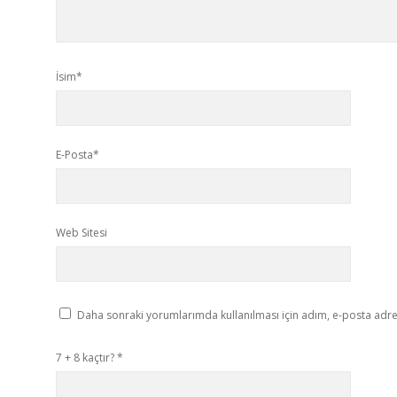
İsim*
E-Posta*
Web Sitesi
Daha sonraki yorumlarımda kullanılması için adım, e-posta adres
7 + 8 kaçtır?
*