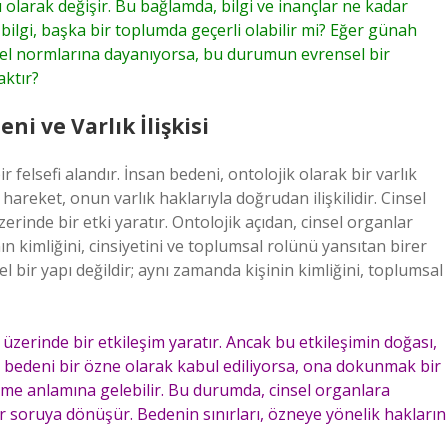
 olarak değişir. Bu bağlamda, bilgi ve inançlar ne kadar
ilgi, başka bir toplumda geçerli olabilir mi? Eğer günah
rel normlarına dayanıyorsa, bu durumun evrensel bir
ktır?
ni ve Varlık İlişkisi
r felsefi alandır. İnsan bedeni, ontolojik olarak bir varlık
areket, onun varlık haklarıyla doğrudan ilişkilidir. Cinsel
rinde bir etki yaratır. Ontolojik açıdan, cinsel organlar
n kimliğini, cinsiyetini ve toplumsal rolünü yansıtan birer
sel bir yapı değildir; aynı zamanda kişinin kimliğini, toplumsal
 üzerinde bir etkileşim yaratır. Ancak bu etkileşimin doğası,
n bedeni bir özne olarak kabul ediliyorsa, ona dokunmak bir
 anlamına gelebilir. Bu durumda, cinsel organlara
r soruya dönüşür. Bedenin sınırları, özneye yönelik hakların