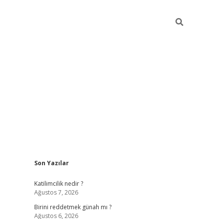
Sidebar
Son Yazılar
ilbet giriş
https://betexpergiris.casino/
betexpergi
Katilimcilik nedir ?
Ağustos 7, 2026
Birini reddetmek günah mı ?
Ağustos 6, 2026