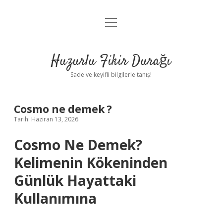
menüyü
Anasayfa
aç
Gizlilik Politikası
Huzurlu Fikir Durağı
Yasal Uyarı
Sade ve keyifli bilgilerle tanış!
Hakkımızda
Cosmo ne demek ?
Tarih: Haziran 13, 2026
Cosmo Ne Demek?
Kelimenin Kökeninden
Günlük Hayattaki
Kullanımına