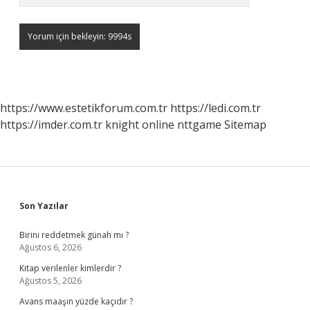
https://www.estetikforum.com.tr
https://ledi.com.tr
https://imder.com.tr
knight online
nttgame
Sitemap
Sidebar
Son Yazılar
Birini reddetmek günah mı ?
Ağustos 6, 2026
Kitap verilenler kimlerdir ?
Ağustos 5, 2026
Avans maaşın yüzde kaçıdır ?