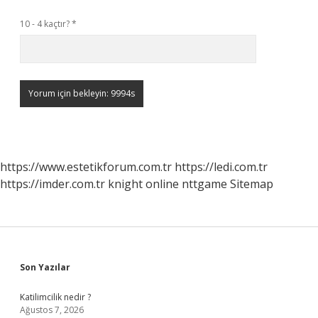
10 - 4 kaçtır?
*
https://www.estetikforum.com.tr
https://ledi.com.tr
https://imder.com.tr
knight online
nttgame
Sitemap
Sidebar
Son Yazılar
Katilimcilik nedir ?
Ağustos 7, 2026