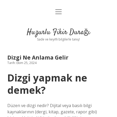
menüyü
Anasayfa
aç
Gizlilik Politikası
Huzurlu Fikir Durağı
Yasal Uyarı
Sade ve keyifli bilgilerle tanış!
Hakkımızda
Dizgi Ne Anlama Gelir
Tarih: Ekim 25, 2024
Dizgi yapmak ne
demek?
Düzen ve dizgi nedir? Dijital veya basılı bilgi
kaynaklarının (dergi, kitap, gazete, rapor gibi)