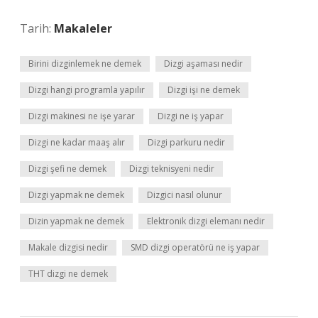
Tarih:
Makaleler
Birini dizginlemek ne demek
Dizgi aşaması nedir
Dizgi hangi programla yapılır
Dizgi işi ne demek
Dizgi makinesi ne işe yarar
Dizgi ne iş yapar
Dizgi ne kadar maaş alır
Dizgi parkuru nedir
Dizgi şefi ne demek
Dizgi teknisyeni nedir
Dizgi yapmak ne demek
Dizgici nasıl olunur
Dizin yapmak ne demek
Elektronik dizgi elemanı nedir
Makale dizgisi nedir
SMD dizgi operatörü ne iş yapar
THT dizgi ne demek