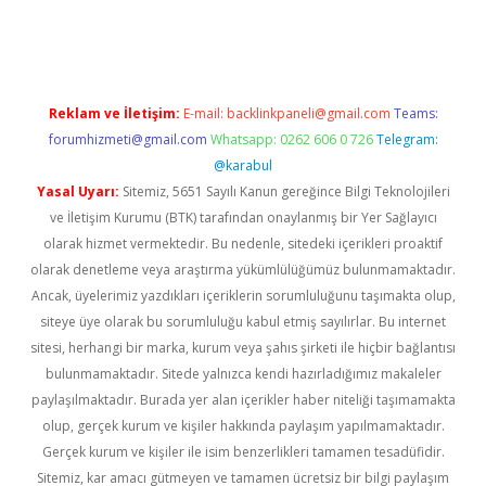
ir.net
Reklam ve İletişim:
E-mail:
backlinkpaneli@gmail.com
Teams:
forumhizmeti@gmail.com
Whatsapp: 0262 606 0 726
Telegram:
@karabul
Yasal Uyarı:
Sitemiz, 5651 Sayılı Kanun gereğince Bilgi Teknolojileri
ve İletişim Kurumu (BTK) tarafından onaylanmış bir Yer Sağlayıcı
olarak hizmet vermektedir. Bu nedenle, sitedeki içerikleri proaktif
olarak denetleme veya araştırma yükümlülüğümüz bulunmamaktadır.
Ancak, üyelerimiz yazdıkları içeriklerin sorumluluğunu taşımakta olup,
siteye üye olarak bu sorumluluğu kabul etmiş sayılırlar. Bu internet
sitesi, herhangi bir marka, kurum veya şahıs şirketi ile hiçbir bağlantısı
bulunmamaktadır. Sitede yalnızca kendi hazırladığımız makaleler
paylaşılmaktadır. Burada yer alan içerikler haber niteliği taşımamakta
olup, gerçek kurum ve kişiler hakkında paylaşım yapılmamaktadır.
Gerçek kurum ve kişiler ile isim benzerlikleri tamamen tesadüfidir.
Sitemiz, kar amacı gütmeyen ve tamamen ücretsiz bir bilgi paylaşım