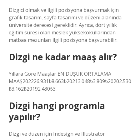
Dizgici olmak ve ilgili pozisyona başvurmak için
grafik tasarım, sayfa tasarımı ve düzeni alanında
üniversite derecesi gereklidir. Ayrıca, dört yıllık
eğitim süresi olan meslek yüksekokullarından
matbaa mezunları ilgili pozisyona başvurabilir.
Dizgi ne kadar maaş alır?
Yıllara Göre Maaşlar EN DÜŞÜK ORTALAMA
MAAŞ202226.931₺8.663₺20213.048₺3.809₺20202.530
₺3.162₺20192.430₺3.
Dizgi hangi programla
yapılır?
Dizgi ve düzen için Indesign ve Illustrator