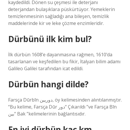
kaydedildi. Dönen su çeşmesi ile deterjanı
deterjandan bulaşıklara püskürtüyor. Yemeklerin
temizlenmesinin sağladığı ana bileşen, temizlik
maddelerinde kir ve leke çözme enzimleridir.
Dürbünü ilk kim bul?
İlk dürbün 1608’e dayanmasına rağmen, 1610’da
tasarlanan ve keşfedilen bu fikir, İtalyan bilim adamı
Galileo Galilei tarafından icat edildi.
Dürbün hangi dilde?
Farsça Dūrbīn دوربین, öy kelimesinden alıntılanmıştır.
“Bu kelime, Farsça Dūr دور“ Çıkarıldı ”ve Farsça Bīn
بین“ Bak ”kelimelerinin bağlantısıdır.
En iyi dürbün kaç km