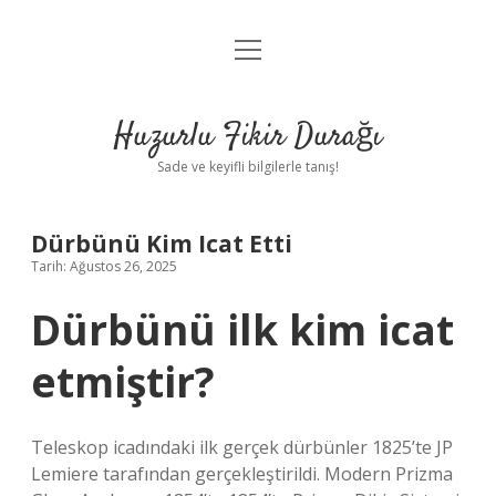
menüyü
Anasayfa
aç
Gizlilik Politikası
Huzurlu Fikir Durağı
Yasal Uyarı
Sade ve keyifli bilgilerle tanış!
Hakkımızda
Dürbünü Kim Icat Etti
Tarih: Ağustos 26, 2025
Dürbünü ilk kim icat
etmiştir?
Teleskop icadındaki ilk gerçek dürbünler 1825’te JP
Lemiere tarafından gerçekleştirildi. Modern Prizma