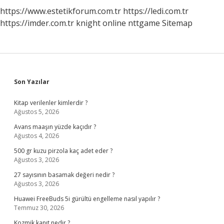
https://www.estetikforum.com.tr
https://ledi.com.tr
https://imder.com.tr
knight online
nttgame
Sitemap
Sidebar
Son Yazılar
Kitap verilenler kimlerdir ?
Ağustos 5, 2026
Avans maaşın yüzde kaçıdır ?
Ağustos 4, 2026
500 gr kuzu pirzola kaç adet eder ?
Ağustos 3, 2026
27 sayısının basamak değeri nedir ?
Ağustos 3, 2026
Huawei FreeBuds 5i gürültü engelleme nasıl yapılır ?
Temmuz 30, 2026
Kozmik kanıt nedir ?