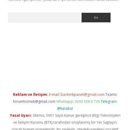
Arama
pergir.net
Reklam ve İletişim:
E-mail:
backlinkpaneli@gmail.com
Teams:
forumhizmeti@gmail.com
Whatsapp: 0262 606 0 726
Telegram:
@karabul
Yasal Uyarı:
Sitemiz, 5651 Sayılı Kanun gereğince Bilgi Teknolojileri
ve İletişim Kurumu (BTK) tarafından onaylanmış bir Yer Sağlayıcı
olarak hizmet vermektedir. Bu nedenle, sitedeki içerikleri proaktif