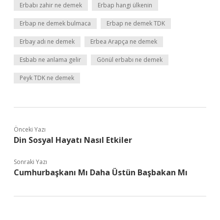
Erbabı zahir ne demek
Erbap hangi ülkenin
Erbap ne demek bulmaca
Erbap ne demek TDK
Erbay adı ne demek
Erbea Arapça ne demek
Esbab ne anlama gelir
Gönül erbabı ne demek
Peyk TDK ne demek
Önceki Yazı
Din Sosyal Hayatı Nasıl Etkiler
Sonraki Yazı
Cumhurbaşkanı Mı Daha Üstün Başbakan Mı