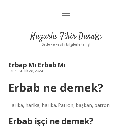
menüyü
Anasayfa
aç
Gizlilik Politikası
Huzurlu Fikir Durağı
Yasal Uyarı
Sade ve keyifli bilgilerle tanış!
Hakkımızda
Erbap Mı Erbab Mı
Tarih: Aralık 28, 2024
Erbab ne demek?
Harika, harika, harika. Patron, başkan, patron.
Erbab işçi ne demek?