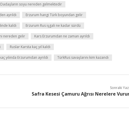
Dadaşların soyu nereden gelmektedir
den ayrıldı
Erzurum hangi Türk boyundan gelir
inde kaldı
Erzurum Rus işgali ne kadar sürdü
i nereden gelir
Kars Erzurumdan ne zaman ayrıldı
i
Ruslar Karsta kaç yıl kaldı
kaç yılında Erzurumdan ayrıldı
TürkRus savaşlarını kim kazandı
Sonraki Yaz
Safra Kesesi Çamuru Ağrısı Nerelere Vuru