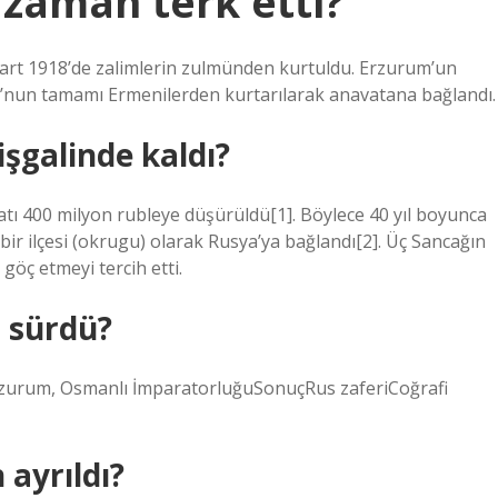
 zaman terk etti?
rt 1918’de zalimlerin zulmünden kurtuldu. Erzurum’un
u’nun tamamı Ermenilerden kurtarılarak anavatana bağlandı.
şgalinde kaldı?
atı 400 milyon rubleye düşürüldü[1]. Böylece 40 yıl boyunca
n bir ilçesi (okrugu) olarak Rusya’ya bağlandı[2]. Üç Sancağın
öç etmeyi tercih etti.
r sürdü?
zurum, Osmanlı İmparatorluğuSonuçRus zaferiCoğrafi
ayrıldı?