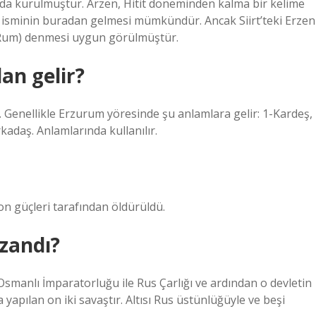
ada kurulmuştur. Arzen, Hitit döneminden kalma bir kelime
 isminin buradan gelmesi mümkündür. Ancak Siirt’teki Erzen
-ı Rum) denmesi uygun görülmüştür.
an gelir?
. Genellikle Erzurum yöresinde şu anlamlara gelir: 1-Kardeş,
arkadaş. Anlamlarında kullanılır.
yon güçleri tarafından öldürüldü.
zandı?
 Osmanlı İmparatorluğu ile Rus Çarlığı ve ardından o devletin
apılan on iki savaştır. Altısı Rus üstünlüğüyle ve beşi