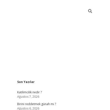
Sidebar
Son Yazılar
ilbet giriş
https://betexpergiris.casino/
betexpergir.n
Katilimcilik nedir ?
Ağustos 7, 2026
Birini reddetmek günah mı ?
Ağustos 6, 2026