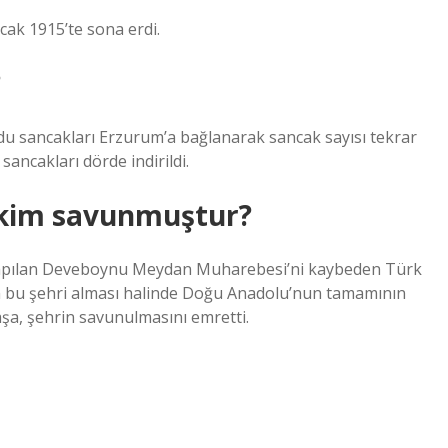
cak 1915’te sona erdi.
?
du sancakları Erzurum’a bağlanarak sancak sayısı tekrar
sancakları dörde indirildi.
 kim savunmuştur?
ı yapılan Deveboynu Meydan Muharebesi’ni kaybeden Türk
ın bu şehri alması halinde Doğu Anadolu’nun tamamının
a, şehrin savunulmasını emretti.