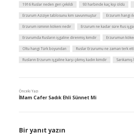
1916 Ruslar neden geri çekildi
93 harbinde kaç kişi öldü
Erzurum Aziziye tablosunu kim savunmuştur
Erzurum hangi il
Erzurum isminin kökeni nedir
Erzurum ne kadar süre Rus işgal
Erzurumda Rusların işgaline direnmiş kimdir
Erzurumun köken
Oltu hangi Türk boyundan
Ruslar Erzurumu ne zaman terk ett
Rusların Erzurum işgaline karşı çıkmış kadın kimdir
Sarıkamış 
Önceki Yazı
İMam Cafer Sadık Ehli Sünnet Mi
Bir yanıt yazın