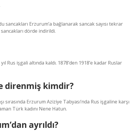
?
du sancakları Erzurum’a bağlanarak sancak sayısı tekrar
sancakları dörde indirildi.
l Rus işgali altında kaldı. 1878’den 1918’e kadar Ruslar
e direnmiş kimdir?
ı sırasında Erzurum Aziziye Tabyası’nda Rus işgaline karşı
raman Türk kadını Nene Hatun.
um’dan ayrıldı?