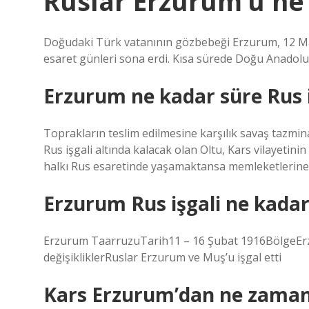
Ruslar Erzurum’u ne
Doğudaki Türk vatanının gözbebeği Erzurum, 12 Ma
esaret günleri sona erdi. Kısa sürede Doğu Anadol
Erzurum ne kadar süre Rus i
Toprakların teslim edilmesine karşılık savaş tazmin
Rus işgali altında kalacak olan Oltu, Kars vilayetini
halkı Rus esaretinde yaşamaktansa memleketlerine g
Erzurum Rus işgali ne kada
Erzurum TaarruzuTarih11 – 16 Şubat 1916BölgeEr
değişikliklerRuslar Erzurum ve Muş’u işgal etti
Kars Erzurum’dan ne zaman 