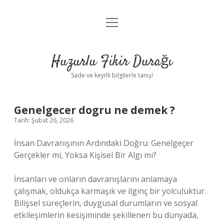
menüyü
Anasayfa
aç
Gizlilik Politikası
Huzurlu Fikir Durağı
Yasal Uyarı
Sade ve keyifli bilgilerle tanış!
Hakkımızda
Genelgecer dogru ne demek ?
Tarih: Şubat 26, 2026
İnsan Davranışının Ardındaki Doğru: Genelgeçer
Gerçekler mi, Yoksa Kişisel Bir Algı mı?
İnsanları ve onların davranışlarını anlamaya
çalışmak, oldukça karmaşık ve ilginç bir yolculuktur.
Bilişsel süreçlerin, duygusal durumların ve sosyal
etkileşimlerin kesişiminde şekillenen bu dünyada,