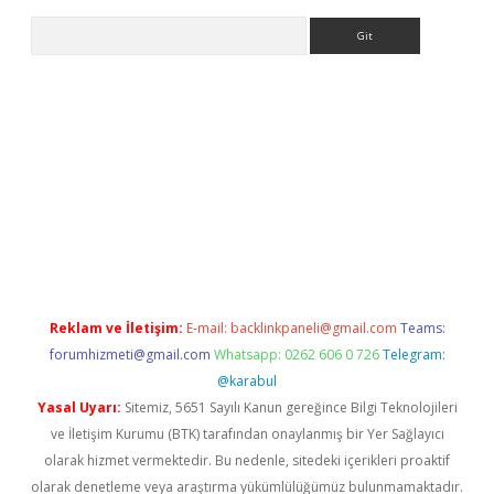
Arama
gir.net
Reklam ve İletişim:
E-mail:
backlinkpaneli@gmail.com
Teams:
forumhizmeti@gmail.com
Whatsapp: 0262 606 0 726
Telegram:
@karabul
Yasal Uyarı:
Sitemiz, 5651 Sayılı Kanun gereğince Bilgi Teknolojileri
ve İletişim Kurumu (BTK) tarafından onaylanmış bir Yer Sağlayıcı
olarak hizmet vermektedir. Bu nedenle, sitedeki içerikleri proaktif
olarak denetleme veya araştırma yükümlülüğümüz bulunmamaktadır.