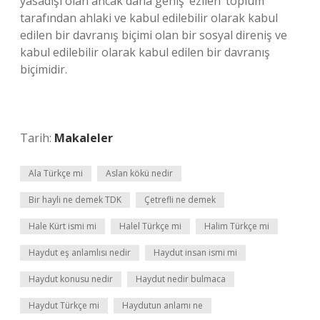
yasadışı olan ancak daha geniş ‘ezilen’ toplum
tarafından ahlaki ve kabul edilebilir olarak kabul
edilen bir davranış biçimi olan bir sosyal direniş ve
kabul edilebilir olarak kabul edilen bir davranış
biçimidir.
Tarih:
Makaleler
Ala Türkçe mi
Aslan kökü nedir
Bir hayli ne demek TDK
Çetrefli ne demek
Hale Kürt ismi mi
Halel Türkçe mi
Halim Türkçe mi
Haydut eş anlamlısı nedir
Haydut insan ismi mi
Haydut konusu nedir
Haydut nedir bulmaca
Haydut Türkçe mi
Haydutun anlamı ne