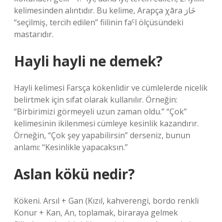
kelimesinden alıntıdır. Bu kelime, Arapça χāra خَارَ
“seçilmiş, tercih edilen” fiilinin faˁl ölçüsündeki
mastarıdır.
Hayli hayli ne demek?
Hayli kelimesi Farsça kökenlidir ve cümlelerde nicelik
belirtmek için sıfat olarak kullanılır. Örneğin:
“Birbirimizi görmeyeli uzun zaman oldu.” “Çok”
kelimesinin ikilenmesi cümleye kesinlik kazandırır.
Örneğin, “Çok şey yapabilirsin” derseniz, bunun
anlamı: “Kesinlikle yapacaksın.”
Aslan kökü nedir?
Kökeni. Arsıl + Gan (Kızıl, kahverengi, bordo renkli
Konur + Kan, An, toplamak, biraraya gelmek