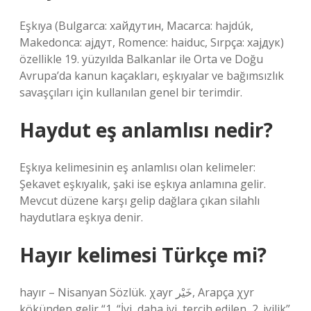
Eşkıya (Bulgarca: хайдутин, Macarca: hajdúk,
Makedonca: ајдут, Romence: haiduc, Sırpça: хајдук)
özellikle 19. yüzyılda Balkanlar ile Orta ve Doğu
Avrupa’da kanun kaçakları, eşkıyalar ve bağımsızlık
savaşçıları için kullanılan genel bir terimdir.
Haydut eş anlamlısı nedir?
Eşkıya kelimesinin eş anlamlısı olan kelimeler:
Şekavet eşkıyalık, şaki ise eşkıya anlamına gelir.
Mevcut düzene karşı gelip dağlara çıkan silahlı
haydutlara eşkıya denir.
Hayır kelimesi Türkçe mi?
hayır – Nisanyan Sözlük. χayr خَيْر, Arapça χyr
kökünden gelir “1. “İyi, daha iyi, tercih edilen, 2. iyilik”