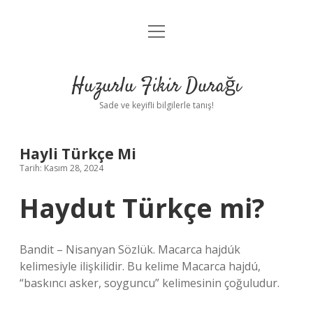
menüyü
Anasayfa
aç
Gizlilik Politikası
Huzurlu Fikir Durağı
Yasal Uyarı
Sade ve keyifli bilgilerle tanış!
Hakkımızda
Hayli Türkçe Mi
Tarih: Kasım 28, 2024
Haydut Türkçe mi?
Bandit – Nisanyan Sözlük. Macarca hajdúk
kelimesiyle ilişkilidir. Bu kelime Macarca hajdú,
“baskıncı asker, soyguncu” kelimesinin çoğuludur.