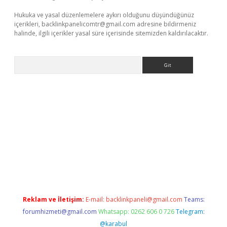
Hukuka ve yasal düzenlemelere aykırı olduğunu düşündüğünüz
içerikleri,
backlinkpanelicomtr@gmail.com
adresine bildirmeniz
halinde, ilgili içerikler yasal süre içerisinde sitemizden kaldırılacaktır.
Arama
xpergir.net
Reklam ve İletişim:
E-mail:
backlinkpaneli@gmail.com
Teams:
forumhizmeti@gmail.com
Whatsapp: 0262 606 0 726
Telegram:
@karabul