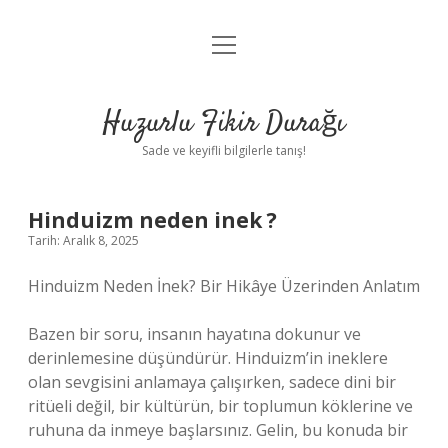
menüyü
Anasayfa
aç
Gizlilik Politikası
Huzurlu Fikir Durağı
Yasal Uyarı
Sade ve keyifli bilgilerle tanış!
Hakkımızda
Hinduizm neden inek ?
Tarih: Aralık 8, 2025
Hinduizm Neden İnek? Bir Hikâye Üzerinden Anlatım
Bazen bir soru, insanın hayatına dokunur ve
derinlemesine düşündürür. Hinduizm’in ineklere
olan sevgisini anlamaya çalışırken, sadece dini bir
ritüeli değil, bir kültürün, bir toplumun köklerine ve
ruhuna da inmeye başlarsınız. Gelin, bu konuda bir