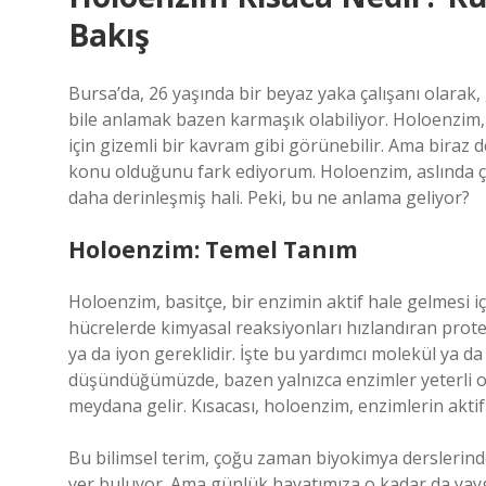
Bakış
Bursa’da, 26 yaşında bir beyaz yaka çalışanı olarak
bile anlamak bazen karmaşık olabiliyor. Holoenzim,
için gizemli bir kavram gibi görünebilir. Ama biraz 
konu olduğunu fark ediyorum. Holoenzim, aslında 
daha derinleşmiş hali. Peki, bu ne anlama geliyor?
Holoenzim: Temel Tanım
Holoenzim, basitçe, bir enzimin aktif hale gelmesi i
hücrelerde kimyasal reaksiyonları hızlandıran protei
ya da iyon gereklidir. İşte bu yardımcı molekül ya d
düşündüğümüzde, bazen yalnızca enzimler yeterli ol
meydana gelir. Kısacası, holoenzim, enzimlerin aktif
Bu bilimsel terim, çoğu zaman biyokimya derslerind
yer buluyor. Ama günlük hayatımıza o kadar da yayg