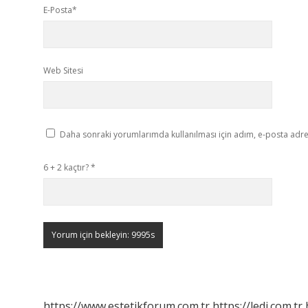
E-Posta*
Web Sitesi
Daha sonraki yorumlarımda kullanılması için adım, e-posta adres
6 + 2 kaçtır?
*
https://www.estetikforum.com.tr
https://ledi.com.tr