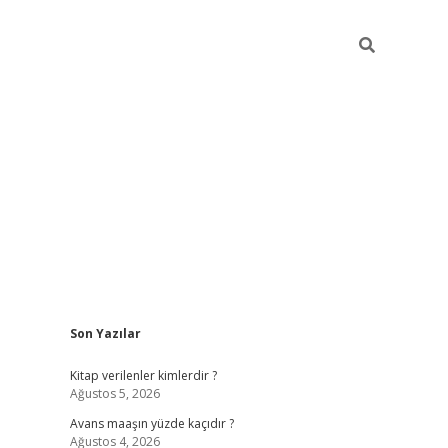
Sidebar
Son Yazılar
ilbet giriş
https://betexpergiris.casino/
betexpergi
Kitap verilenler kimlerdir ?
Ağustos 5, 2026
Avans maaşın yüzde kaçıdır ?
Ağustos 4, 2026