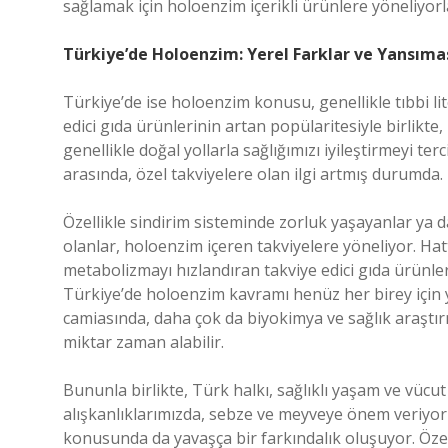
sağlamak için holoenzim içerikli ürünlere yöneliyorl
Türkiye’de Holoenzim: Yerel Farklar ve Yansıma
Türkiye’de ise holoenzim konusu, genellikle tıbbi lite
edici gıda ürünlerinin artan popülaritesiyle birlikte
genellikle doğal yollarla sağlığımızı iyileştirmeyi terc
arasında, özel takviyelere olan ilgi artmış durumda.
Özellikle sindirim sisteminde zorluk yaşayanlar ya d
olanlar, holoenzim içeren takviyelere yöneliyor. Hatt
metabolizmayı hızlandıran takviye edici gıda ürün
Türkiye’de holoenzim kavramı henüz her birey için y
camiasında, daha çok da biyokimya ve sağlık araştır
miktar zaman alabilir.
Bununla birlikte, Türk halkı, sağlıklı yaşam ve vüc
alışkanlıklarımızda, sebze ve meyveye önem veriyor
konusunda da yavaşça bir farkındalık oluşuyor. Özelli