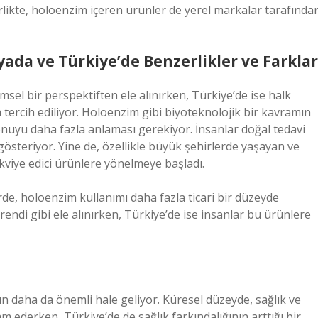
likte, holoenzim içeren ürünler de yerel markalar tarafında
ada ve Türkiye’de Benzerlikler ve Farklar
msel bir perspektiften ele alınırken, Türkiye’de ise halk
 tercih ediliyor. Holoenzim gibi biyoteknolojik bir kavramın
onuyu daha fazla anlaması gerekiyor. İnsanlar doğal tedavi
 gösteriyor. Yine de, özellikle büyük şehirlerde yaşayan ve
akviye edici ürünlere yönelmeye başladı.
de, holoenzim kullanımı daha fazla ticari bir düzeyde
trendi gibi ele alınırken, Türkiye’de ise insanlar bu ürünlere
n daha da önemli hale geliyor. Küresel düzeyde, sağlık ve
 ederken, Türkiye’de de sağlık farkındalığının arttığı bir