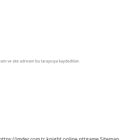
im ve site adresim bu tarayıcıya kaydedilsin.
https://imder.com.tr
knight online
nttgame
Sitemap