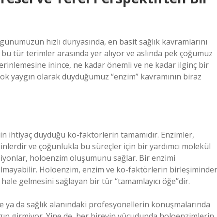
, günümüzün hızlı dünyasında, en basit sağlık kavramlarını
 bu tür terimler arasında yer alıyor ve aslında pek çoğumuz
derinlemesine inince, ne kadar önemli ve ne kadar ilginç bir
çok yaygın olarak duyduğumuz “enzim” kavramının biraz
çin ihtiyaç duyduğu ko-faktörlerin tamamıdır. Enzimler,
nlerdir ve çoğunlukla bu süreçler için bir yardımcı molekül
a iyonlar, holoenzim oluşumunu sağlar. Bir enzimi
mayabilir. Holoenzim, enzim ve ko-faktörlerin birleşiminde
 hale gelmesini sağlayan bir tür “tamamlayıcı öğe”dir.
e ya da sağlık alanındaki profesyonellerin konuşmalarında
ın girmiyor. Yine de, her bireyin vücudunda holoenzimlerin