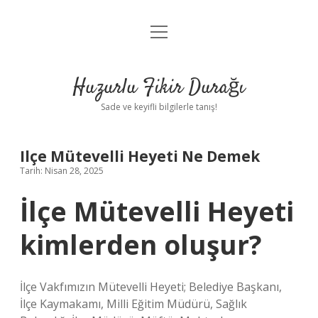
menüyü
Anasayfa
aç
Gizlilik Politikası
Huzurlu Fikir Durağı
Yasal Uyarı
Sade ve keyifli bilgilerle tanış!
Hakkımızda
Ilçe Mütevelli Heyeti Ne Demek
Tarih: Nisan 28, 2025
İlçe Mütevelli Heyeti
kimlerden oluşur?
İlçe Vakfımızın Mütevelli Heyeti; Belediye Başkanı,
İlçe Kaymakamı, Milli Eğitim Müdürü, Sağlık