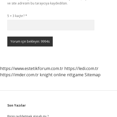
ve site adresim bu tarayıcıya kaydedilsin.
5 + 3 kaçtır?
*
https://www.estetikforum.com.tr
https://ledi.com.tr
https://imder.com.tr
knight online
nttgame
Sitemap
Sidebar
Son Yazılar
Birini reddetmek günah mı ?