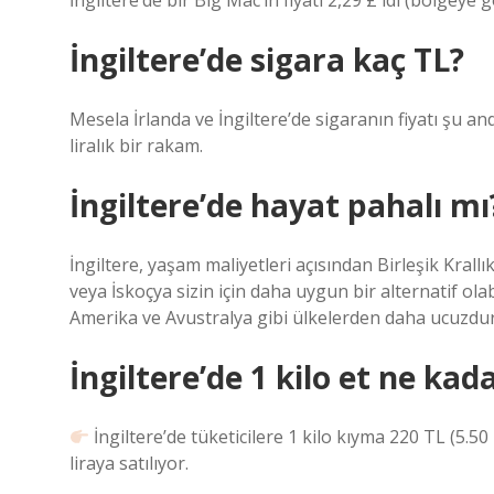
İngiltere’de bir Big Mac’in fiyatı 2,29 £ idi (bölgeye 
İngiltere’de sigara kaç TL?
Mesela İrlanda ve İngiltere’de sigaranın fiyatı şu 
liralık bir rakam.
İngiltere’de hayat pahalı mı
İngiltere, yaşam maliyetleri açısından Birleşik Krallı
veya İskoçya sizin için daha uygun bir alternatif olab
Amerika ve Avustralya gibi ülkelerden daha ucuzdur
İngiltere’de 1 kilo et ne kad
İngiltere’de tüketicilere 1 kilo kıyma 220 TL (5.5
liraya satılıyor.