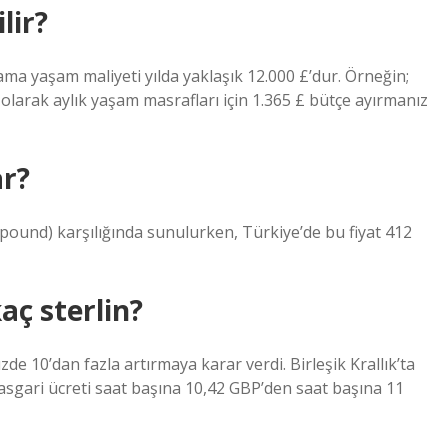
lir?
alama yaşam maliyeti yılda yaklaşık 12.000 £’dur. Örneğin;
olarak aylık yaşam masrafları için 1.365 £ bütçe ayırmanız
ar?
0 pound) karşılığında sunulurken, Türkiye’de bu fiyat 412
aç sterlin?
de 10’dan fazla artırmaya karar verdi. Birleşik Krallık’ta
sgari ücreti saat başına 10,42 GBP’den saat başına 11