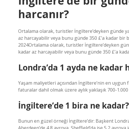
İngiltere’de bir gün
harcanır?
Ortalama olarak, turistler İngiltere’deyken günde ya
az harcayabilir veya bunu günde 350 £’a kadar bir 
2024Ortalama olarak, turistler İngiltere’deyken gün
kadar az harcayabilir veya bunu günde 350 £’a kadar
Londra’da 1 ayda ne kadar 
Yaşam maliyetleri açısından İngiltere’nin en uygun f
faturalar dahil olmak üzere aylık yaklaşık 700-1.000 £
İngiltere’de 1 bira ne kadar?
Bunun en güzel örneği İngiltere’dir: Başkent Londra’
Aberdeen’de 4,8 avroya, Sheffield’da ise 5,2 avroya iç