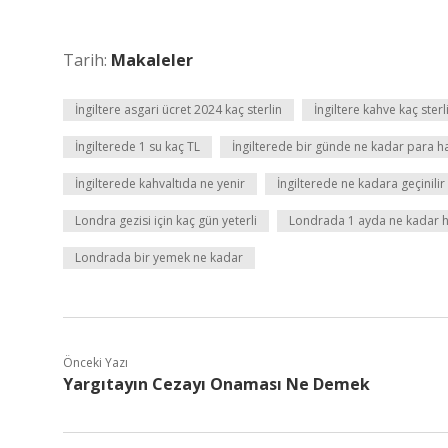
Tarih:
Makaleler
İngiltere asgari ücret 2024 kaç sterlin
İngiltere kahve kaç sterl
İngilterede 1 su kaç TL
İngilterede bir günde ne kadar para h
İngilterede kahvaltıda ne yenir
İngilterede ne kadara geçinilir
Londra gezisi için kaç gün yeterli
Londrada 1 ayda ne kadar h
Londrada bir yemek ne kadar
Önceki Yazı
Yargıtayın Cezayı Onaması Ne Demek