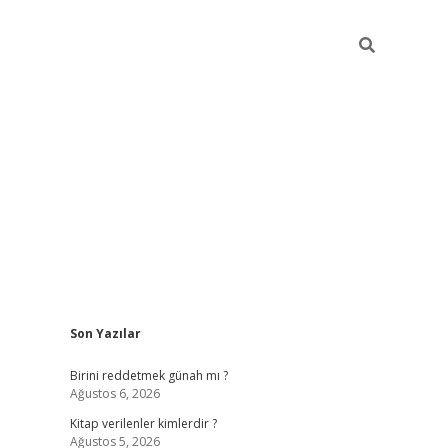
Sidebar
Son Yazılar
ilbet giriş
https://betexpergiris.casino/
betexpergir.
Birini reddetmek günah mı ?
Ağustos 6, 2026
Kitap verilenler kimlerdir ?
Ağustos 5, 2026