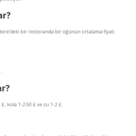
ar?
giltere’deki bir restoranda bir öğünün ortalama fiyatı
.
ar?
 £, kola 1-2.50 £ ve su 1-2 £.