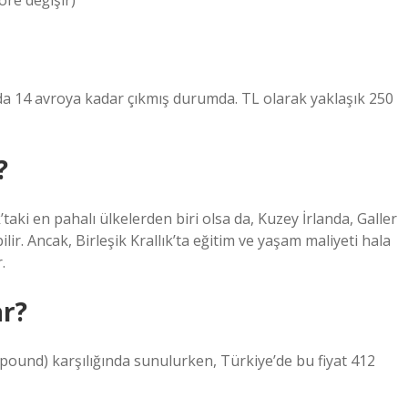
göre değişir)
anda 14 avroya kadar çıkmış durumda. TL olarak yaklaşık 250
?
k’taki en pahalı ülkelerden biri olsa da, Kuzey İrlanda, Galler
ilir. Ancak, Birleşik Krallık’ta eğitim ve yaşam maliyeti hala
.
ar?
0 pound) karşılığında sunulurken, Türkiye’de bu fiyat 412