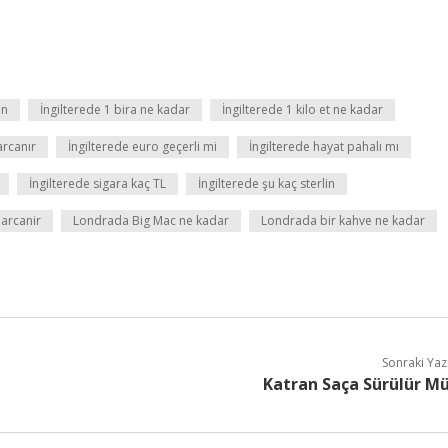
in
İngilterede 1 bira ne kadar
İngilterede 1 kilo et ne kadar
arcanır
İngilterede euro geçerli mi
İngilterede hayat pahalı mı
İngilterede sigara kaç TL
İngilterede şu kaç sterlin
arcanir
Londrada Big Mac ne kadar
Londrada bir kahve ne kadar
Sonraki Yaz
Katran Saça Sürülür M