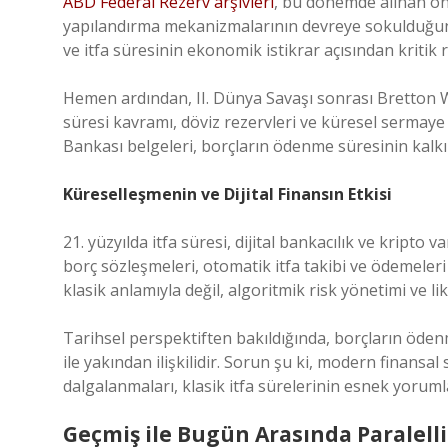
ABD Federal Rezerv arşivleri
, bu dönemde alınan önl
yapılandırma mekanizmalarının devreye sokulduğunu 
ve itfa süresinin ekonomik istikrar açısından kritik 
Hemen ardından, II. Dünya Savaşı sonrası Bretton Wood
süresi kavramı, döviz rezervleri ve küresel sermay
Bankası belgeleri, borçların ödenme süresinin kalkı
Küreselleşmenin ve Dijital Finansın Etkisi
21. yüzyılda itfa süresi, dijital bankacılık ve kripto v
borç sözleşmeleri, otomatik itfa takibi ve ödemeler
klasik anlamıyla değil, algoritmik risk yönetimi ve l
Tarihsel perspektiften bakıldığında, borçların öd
ile yakından ilişkilidir. Sorun şu ki, modern finansal
dalgalanmaları, klasik itfa sürelerinin esnek yorum
Geçmiş ile Bugün Arasında Paralelli