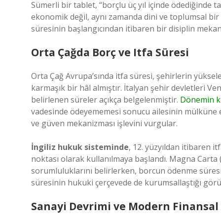
Sümerli bir tablet, “borçlu üç yıl içinde ödediğinde tan
ekonomik değil, aynı zamanda dini ve toplumsal bir 
süresinin başlangıcından itibaren bir disiplin meka
Orta Çağda Borç ve Itfa Süresi
Orta Çağ Avrupa’sında itfa süresi, şehirlerin yüksele
karmaşık bir hâl almıştır. İtalyan şehir devletleri V
belirlenen süreler açıkça belgelenmiştir.
Dönemin k
vadesinde ödeyememesi sonucu ailesinin mülküne el 
ve güven mekanizması işlevini vurgular.
İngiliz hukuk sisteminde
, 12. yüzyıldan itibaren 
noktası olarak kullanılmaya başlandı. Magna Carta (12
sorumluluklarını belirlerken, borcun ödenme süresin
süresinin hukuki çerçevede de kurumsallaştığı görü
Sanayi Devrimi ve Modern Finansal 