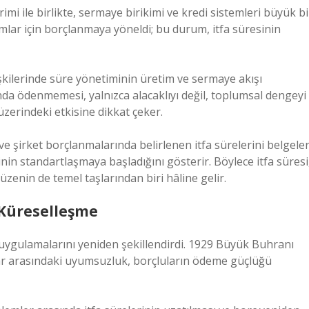
rimi ile birlikte, sermaye birikimi ve kredi sistemleri büyük bi
rımlar için borçlanmaya yöneldi; bu durum, itfa süresinin
lişkilerinde süre yönetiminin üretim ve sermaye akışı
nında ödenmemesi, yalnızca alacaklıyı değil, toplumsal dengeyi
üzerindeki etkisine dikkat çeker.
i ve şirket borçlanmalarında belirlenen itfa sürelerini belgeler
nin standartlaşmaya başladığını gösterir. Böylece itfa süresi
üzenin de temel taşlarından biri hâline gelir.
e Küreselleşme
i uygulamalarını yeniden şekillendirdi. 1929 Büyük Buhranı
ımlar arasındaki uyumsuzluk, borçluların ödeme güçlüğü