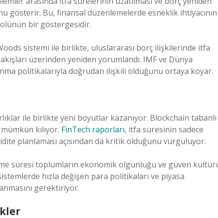
emler arasında itfa sürelerinin uzatılması ve borç yeniden
gösterir. Bu, finansal düzenlemelerde esneklik ihtiyacının
rolünün bir göstergesidir.
s sistemi ile birlikte, uluslararası borç ilişkilerinde itfa
e akışları üzerinden yeniden yorumlandı. IMF ve Dünya
nma politikalarıyla doğrudan ilişkili olduğunu ortaya koyar.
arlıklar ile birlikte yeni boyutlar kazanıyor. Blockchain tabanlı
i mümkün kılıyor.
FinTech raporları
, itfa süresinin sadece
ikidite planlaması açısından da kritik olduğunu vurguluyor.
enme süresi toplumların ekonomik olgunluğu ve güven kültür
 sistemlerde hızla değişen para politikaları ve piyasa
lanmasını gerektiriyor.
kler