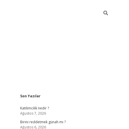
Sidebar
Son Yazılar
ilbet giriş
https://betexpergiris.casino/
betexpergir.
Katilimcilik nedir ?
Ağustos 7, 2026
Birini reddetmek günah mı ?
Ağustos 6, 2026