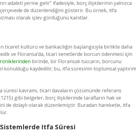
rı adaleti yerine gelir” ifadesiyle, borç ilişkilerinin yalnızca
çerçevede de düzenlendiğini gösterir. Bu örnek, itfa
nizması olarak işlev gördüğünü kanıtlar.
n ticaret kültürü ve bankacılığın başlangıcıyla birlikte daha
enedik ve Floransa’da, ticari senetlerde borcun ödenmesi için
roniklerinden
birinde, bir Floransalı tüccarın, borcunu
konulduğu kaydedilir; bu, itfa süresinin toplumsal yaptırı
itfa süresi kavramı, ticari davaların çözümünde referans
15) gibi belgeler, borç ilişkilerinde tarafların hak ve
i de dolaylı olarak düzenlemiştir. Buradan hareketle, itfa
lür.
Sistemlerde Itfa Süresi