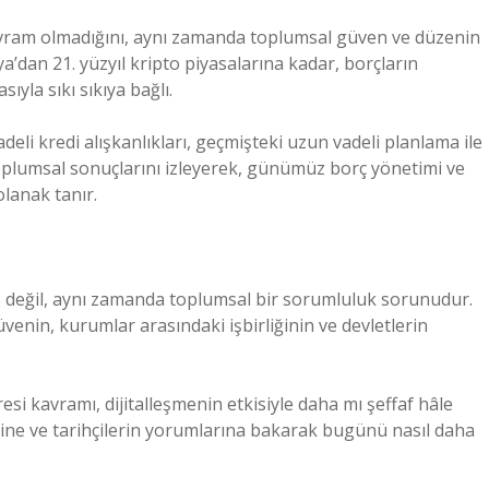
l kavram olmadığını, aynı zamanda toplumsal güven ve düzenin
dan 21. yüzyıl kripto piyasalarına kadar, borçların
la sıkı sıkıya bağlı.
deli kredi alışkanlıkları, geçmişteki uzun vadeli planlama ile
n toplumsal sonuçlarını izleyerek, günümüz borç yönetimi ve
lanak tanır.
e değil, aynı zamanda toplumsal bir sorumluluk sorunudur.
nin, kurumlar arasındaki işbirliğinin ve devletlerin
si kavramı, dijitalleşmenin etkisiyle daha mı şeffaf hâle
lerine ve tarihçilerin yorumlarına bakarak bugünü nasıl daha