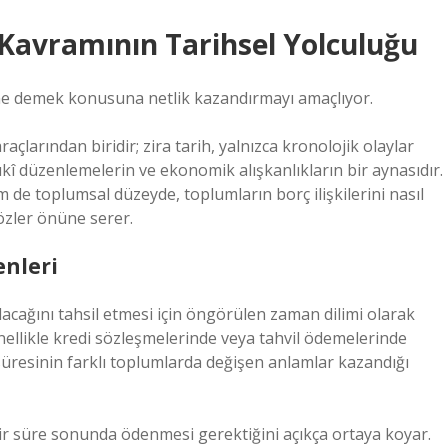
i Kavramının Tarihsel Yolculuğu
esi ne demek konusuna netlik kazandırmayı amaçlıyor.
arından biridir; zira tarih, yalnızca kronolojik olaylar
kî düzenlemelerin ve ekonomik alışkanlıkların bir aynasıdır.
 de toplumsal düzeyde, toplumların borç ilişkilerini nasıl
özler önüne serer.
enleri
 alacağını tahsil etmesi için öngörülen zaman dilimi olarak
ellikle kredi sözleşmelerinde veya tahvil ödemelerinde
a süresinin farklı toplumlarda değişen anlamlar kazandığı
i bir süre sonunda ödenmesi gerektiğini açıkça ortaya koyar.