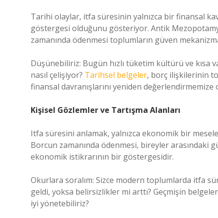
Tarihi olaylar, itfa süresinin yalnızca bir finansa
göstergesi olduğunu gösteriyor. Antik Mezopotamya’
zamanında ödenmesi toplumların güven mekanizmasıy
Düşünebiliriz: Bugün hızlı tüketim kültürü ve kısa va
nasıl çelişiyor?
Tarihsel belgeler
, borç ilişkilerini
finansal davranışlarını yeniden değerlendirmemize o
Kişisel Gözlemler ve Tartışma Alanları
Itfa süresini anlamak, yalnızca ekonomik bir mesel
Borcun zamanında ödenmesi, bireyler arasındaki güve
ekonomik istikrarının bir göstergesidir.
Okurlara soralım: Sizce modern toplumlarda itfa süre
geldi, yoksa belirsizlikler mi arttı? Geçmişin belge
iyi yönetebiliriz?