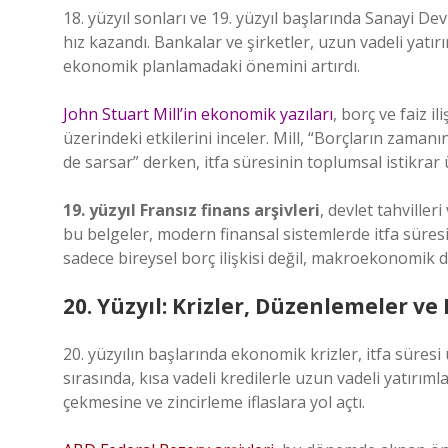
18. yüzyıl sonları ve 19. yüzyıl başlarında Sanayi Dev
hız kazandı. Bankalar ve şirketler, uzun vadeli yatı
ekonomik planlamadaki önemini artırdı.
John Stuart Mill’in ekonomik yazıları
, borç ve faiz i
üzerindeki etkilerini inceler. Mill, “Borçların zama
de sarsar” derken, itfa süresinin toplumsal istikrar 
19. yüzyıl Fransız finans arşivleri
, devlet tahviller
bu belgeler, modern finansal sistemlerde itfa süresi
sadece bireysel borç ilişkisi değil, makroekonomik d
20. Yüzyıl: Krizler, Düzenlemeler v
20. yüzyılın başlarında ekonomik krizler, itfa süres
sırasında, kısa vadeli kredilerle uzun vadeli yatır
çekmesine ve zincirleme iflaslara yol açtı.